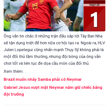
Ông vẫn tin chắc ở những trận đấu sắp tới Tây Ban Nha
sẽ tận dụng triệt để hơn nữa cơ hội tạo ra. Ngoài ra, HLV
Julen Lopetegui cũng nhấn mạnh Thụy Sỹ không phải là
một đối thủ tầm thường, nhưng đội bóng của ông vẫn
chơi tốt và liên tục đe dọa cầu môn của đối thủ.
Xem thêm:
Brazil muốn nhảy Samba phải có Neymar
Gabriel Jesus vượt mặt Neymar nắm giữ chiếc băng
đội trưởng