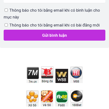
Thông báo cho tôi bằng email khi có bình luận cho
mục này
Thông báo cho tôi bằng email khi có bài đăng mới