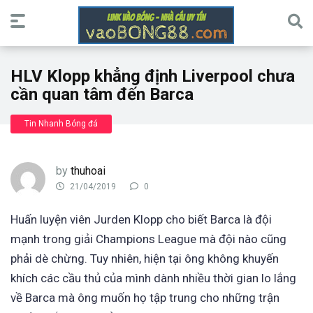
HLV Klopp khẳng định Liverpool chưa
cần quan tâm đến Barca
Tin Nhanh Bóng đá
by
thuhoai
21/04/2019
0
Huấn luyện viên Jurden Klopp cho biết Barca là đội
mạnh trong giải Champions League mà đội nào cũng
phải dè chừng. Tuy nhiên, hiện tại ông không khuyến
khích các cầu thủ của mình dành nhiều thời gian lo lắng
về Barca mà ông muốn họ tập trung cho những trận