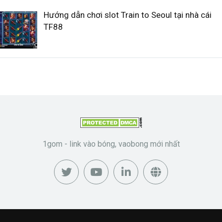
Hướng dẫn chơi slot Train to Seoul tại nhà cái
TF88
1gom - link vào bóng, vaobong mới nhất