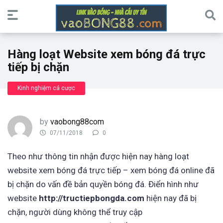
Hàng loạt Website xem bóng đá trực
tiếp bị chặn
Kinh nghiệm cá cược
by
vaobong88com
07/11/2018
0
Theo như thông tin nhận được hiện nay hàng loạt
website xem bóng đá trực tiếp – xem bóng đá online đã
bị chặn do vấn đề bản quyền bóng đá. Điển hình như
website
http://tructiepbongda.com
hiện nay đã bị
chặn, người dùng không thể truy cập