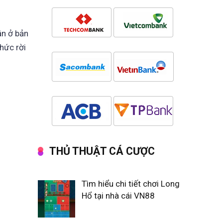
ận ở bản
hức rời
THỦ THUẬT CÁ CƯỢC
Tìm hiểu chi tiết chơi Long
Hổ tại nhà cái VN88