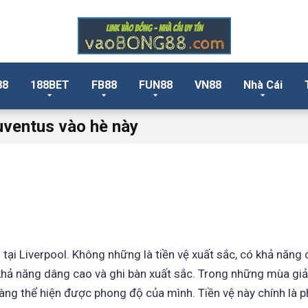
88
188BET
FB88
FUN88
VN88
Nhà Cái
uventus vào hè này
ại Liverpool. Không những là tiền vệ xuất sắc, có khả năng 
hả năng dâng cao và ghi bàn xuất sắc. Trong những mùa giả
àng thể hiện được phong độ của mình. Tiền vệ này chính là 