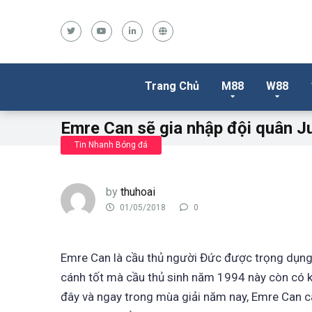
Trang Chủ
M88
W88
Emre Can sẽ gia nhập đội quân J
Tin Nhanh Bóng đá
by
thuhoai
01/05/2018
0
Emre Can là cầu thủ người Đức được trọng dụng t
cánh tốt mà cầu thủ sinh năm 1994 này còn có k
đây và ngay trong mùa giải năm nay, Emre Can c