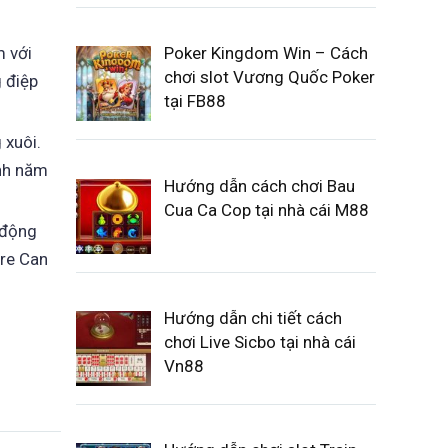
m với
Poker Kingdom Win – Cách
chơi slot Vương Quốc Poker
g điệp
tại FB88
 xuôi.
inh năm
Hướng dẫn cách chơi Bau
Cua Ca Cop tại nhà cái M88
 động
mre Can
Hướng dẫn chi tiết cách
chơi Live Sicbo tại nhà cái
Vn88