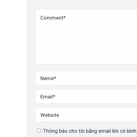
Thông báo cho tôi bằng email khi có bìn