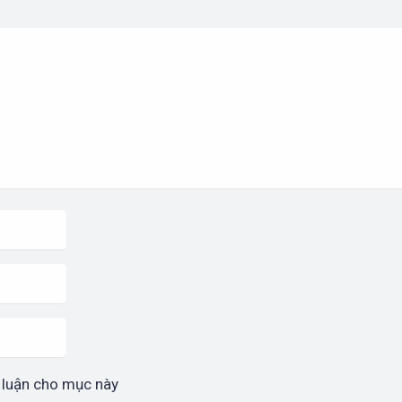
h luận cho mục này