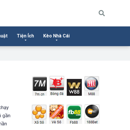
huật
Tiện Ích
Kèo Nhà Cái
chạy
i gần
phần