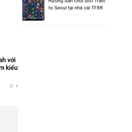
Hướng dẫn chơi slot Train
to Seoul tại nhà cái TF88
ah với
ạm kiểu
0