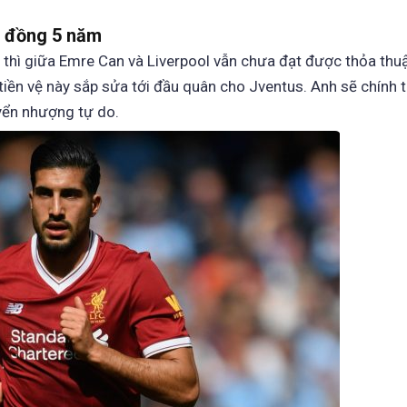
p đồng 5 năm
t thì giữa Emre Can và Liverpool vẫn chưa đạt được thỏa thu
tiền vệ này sắp sửa tới đầu quân cho Jventus. Anh sẽ chính t
uyển nhượng tự do.