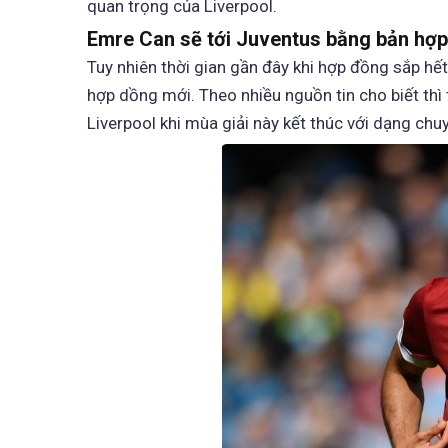
quan trọng của Liverpool.
Emre Can sẽ tới Juventus bằng bản hợ
Tuy nhiên thời gian gần đây khi hợp đồng sắp hế
hợp dồng mới. Theo nhiều nguồn tin cho biết thì 
Liverpool khi mùa giải này kết thúc với dạng ch