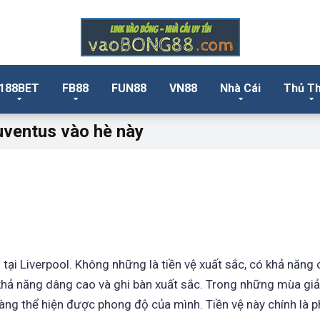
188BET
FB88
FUN88
VN88
Nhà Cái
Thủ T
uventus vào hè này
ại Liverpool. Không những là tiền vệ xuất sắc, có khả năng 
hả năng dâng cao và ghi bàn xuất sắc. Trong những mùa giả
àng thể hiện được phong độ của mình. Tiền vệ này chính là 