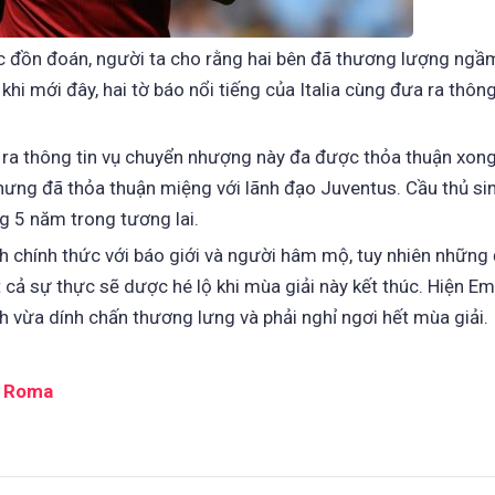
c đồn đoán, người ta cho rằng hai bên đã thương lượng ngầ
hi mới đây, hai tờ báo nổi tiếng của Italia cùng đưa ra thôn
 ra thông tin vụ chuyển nhượng này đa được thỏa thuận xong
hưng đã thỏa thuận miệng với lãnh đạo Juventus. Cầu thủ s
 5 năm trong tương lai.
h chính thức với báo giới và người hâm mộ, tuy nhiên những
ất cả sự thực sẽ dược hé lộ khi mùa giải này kết thúc. Hiện E
nh vừa dính chấn thương lưng và phải nghỉ ngơi hết mùa giải.
i Roma