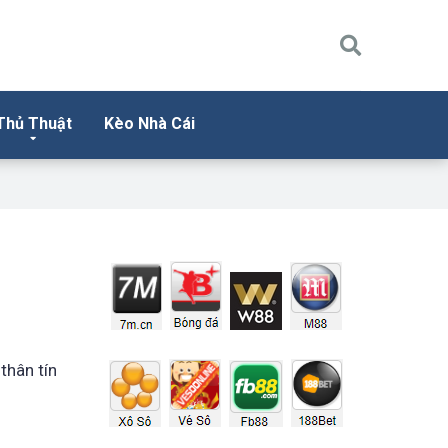
Thủ Thuật
Kèo Nhà Cái
thân tín