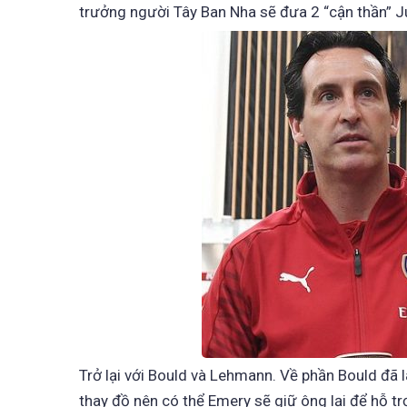
trưởng người Tây Ban Nha sẽ đưa 2 “cận thần” Ju
Trở lại với Bould và Lehmann. Về phần Bould đã l
thay đồ nên có thể Emery sẽ giữ ông lại để hỗ t