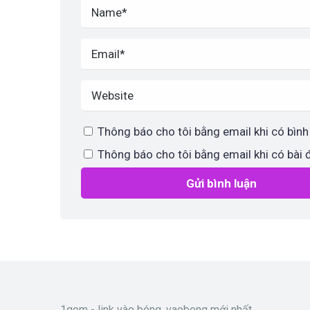
Thông báo cho tôi bằng email khi có bìn
Thông báo cho tôi bằng email khi có bài
1gom - link vào bóng, vaobong mới nhất