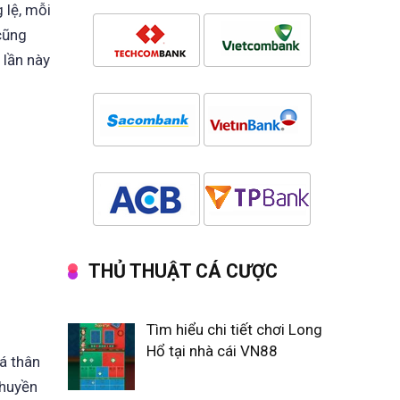
 lệ, mỗi
cũng
 lần này
THỦ THUẬT CÁ CƯỢC
Tìm hiểu chi tiết chơi Long
Hổ tại nhà cái VN88
á thân
thuyền