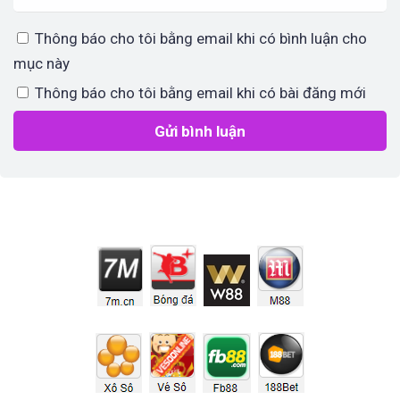
Thông báo cho tôi bằng email khi có bình luận cho
mục này
Thông báo cho tôi bằng email khi có bài đăng mới