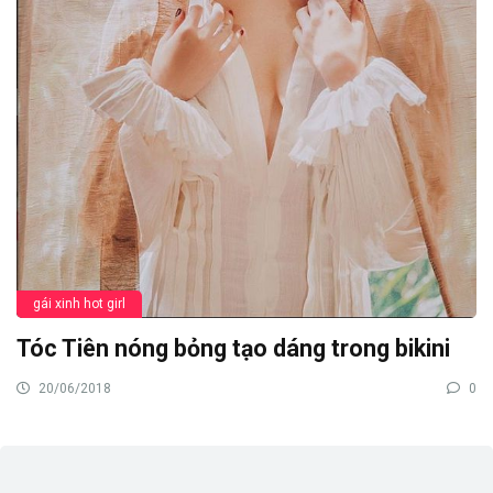
gái xinh hot girl
Tóc Tiên nóng bỏng tạo dáng trong bikini
20/06/2018
0