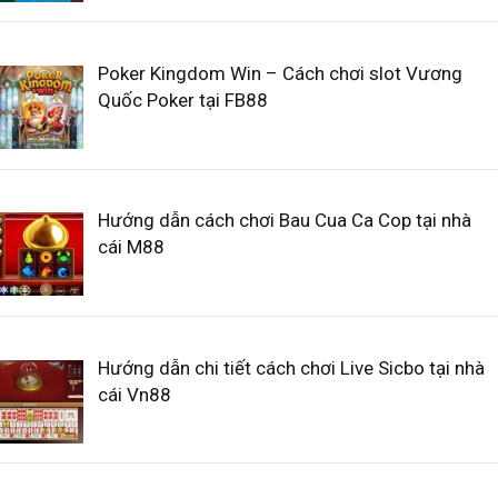
Poker Kingdom Win – Cách chơi slot Vương
Quốc Poker tại FB88
Hướng dẫn cách chơi Bau Cua Ca Cop tại nhà
cái M88
Hướng dẫn chi tiết cách chơi Live Sicbo tại nhà
cái Vn88