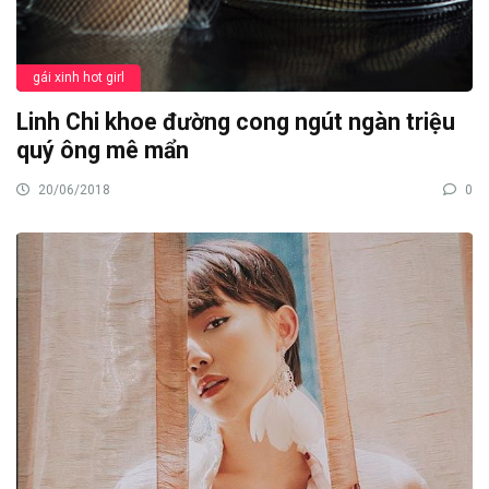
gái xinh hot girl
Linh Chi khoe đường cong ngút ngàn triệu
quý ông mê mẩn
20/06/2018
0