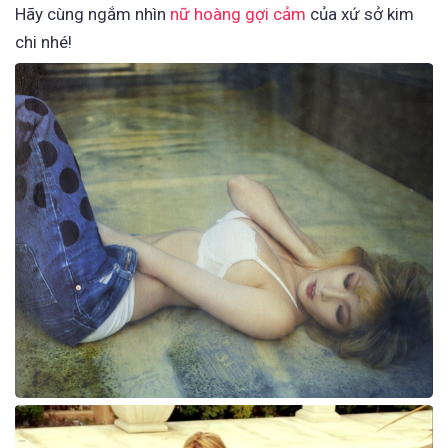
Hãy cùng ngắm nhìn
nữ hoàng gợi cảm
của xứ sở kim
chi nhé!