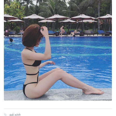
gái xinh