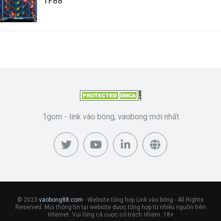
TF88
1gom - link vào bóng, vaobong mới nhất
© 2023
vaobong88.com
- Website tổng hợp Link vào bóng - All Rights
Reserved. Mọi thông tin tại website được tổng hợp từ nhiều nguồn trên
Internet. Vui lòng cá cược có trách nhiệm. 18+