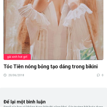
gái xinh hot girl
Tóc Tiên nóng bỏng tạo dáng trong bikini
20/06/2018
0
Để lại một bình luận
Email của bạn sẽ không được hiển thị công khai.
Các trường bắt buộc được