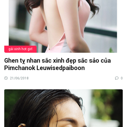
gái xinh hot girl
Ghen tỵ nhan sắc xinh đẹp sắc sảo của
Pimchanok Leuwisedpaiboon
21/06/2018
0