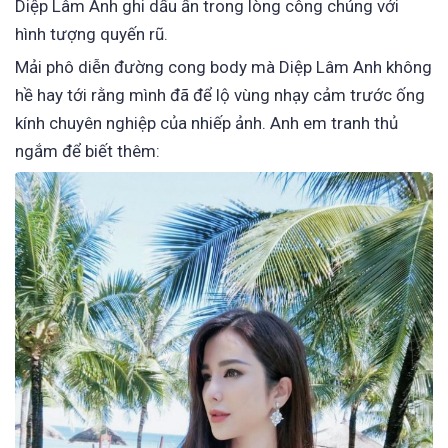
Diệp Lâm Anh ghi dấu ấn trong lòng công chúng với
hình tượng quyến rũ.
Mải phô diễn đường cong body mà Diệp Lâm Anh không
hề hay tới rằng mình đã để lộ vùng nhạy cảm trước ống
kính chuyên nghiệp của nhiếp ảnh. Anh em tranh thủ
ngắm để biết thêm: