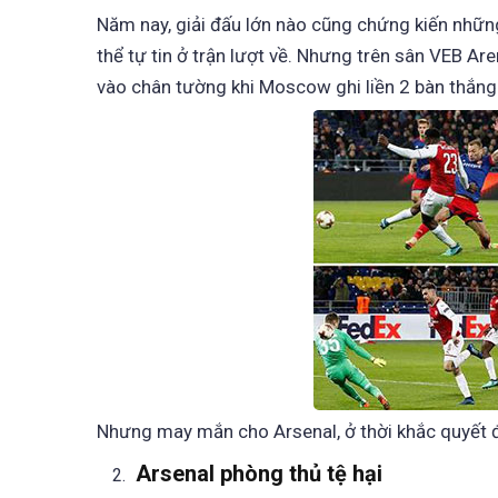
Năm nay, giải đấu lớn nào cũng chứng kiến những
thể tự tin ở trận lượt về. Nhưng trên sân VEB Are
vào chân tường khi Moscow ghi liền 2 bàn thắng
Nhưng may mắn cho Arsenal, ở thời khắc quyết đị
Arsenal phòng thủ tệ hại