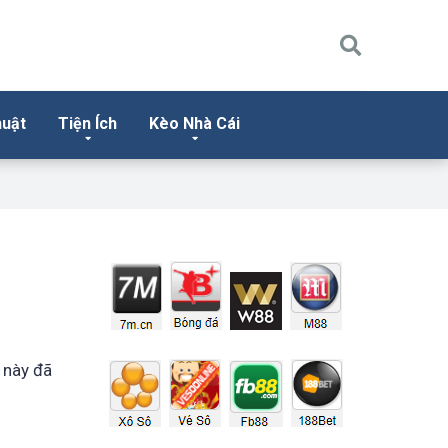
huật
Tiện Ích
Kèo Nhà Cái
 này đã