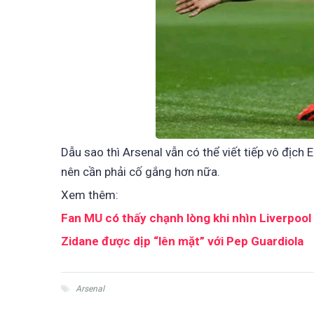
Dẫu sao thì Arsenal vẫn có thể viết tiếp vô địch
nên cần phải cố gắng hơn nữa.
Xem thêm:
Fan MU có thấy chạnh lòng khi nhìn Liverpool
Zidane được dịp “lên mặt” với Pep Guardiola
Arsenal