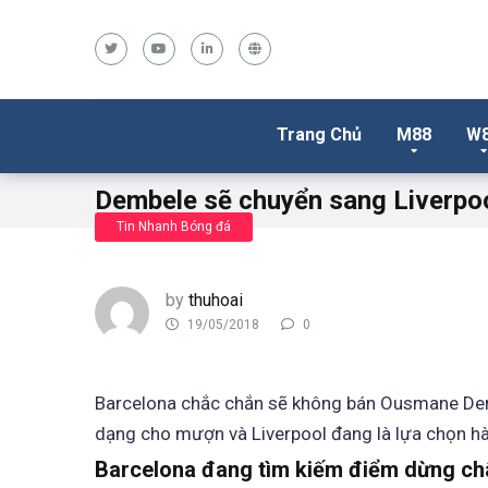
Trang Chủ
M88
W
Dembele sẽ chuyển sang Liverpo
Tin Nhanh Bóng đá
by
thuhoai
19/05/2018
0
Barcelona chắc chắn sẽ không bán Ousmane Dem
dạng cho mượn và Liverpool đang là lựa chọn hà
Barcelona đang tìm kiếm điểm dừng c