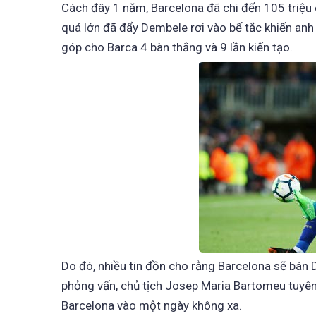
Cách đây 1 năm, Barcelona đã chi đến 105 triệu
quá lớn đã đẩy Dembele rơi vào bế tắc khiến anh
góp cho Barca 4 bàn thắng và 9 lần kiến tạo.
Do đó, nhiều tin đồn cho rằng Barcelona sẽ bán 
phỏng vấn, chủ tịch Josep Maria Bartomeu tuyên 
Barcelona vào một ngày không xa.