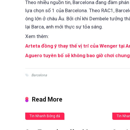
Theo nhiều nguồn tin, Barcelona đang đàm phán
lựa chọn số 1 của Barcelona. Theo RAC1, Barce
ông lớn ở châu Âu. Bởi chỉ khi Dembele tưởng thà
lại Barca, anh mới thực sự tỏa sáng.
Xem thêm:
Arteta đồng ý thay thế vị trí của Wenger tại A
Aguero tuyên bố sẽ không bao giờ chơi chun
Barcelona
Read More
Tin Nhanh Bóng đá
Tin Nha