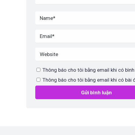
Thông báo cho tôi bằng email khi có bìn
Thông báo cho tôi bằng email khi có bài