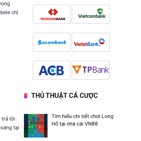
 vọng
bele chỉ
THỦ THUẬT CÁ CƯỢC
Tìm hiểu chi tiết chơi Long
trả lời
Hổ tại nhà cái VN88
sáng tại