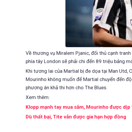
Về thương vụ Miralem Pjanic, đối thủ cạnh tranh v
phía tây London sẽ phải chi đến 89 triệu bảng mớ
Khi tương lai của Martial bị đe dọa tại Man Utd
Mourinho không muốn để Martial chuyển đến đội đ
phương án khả thi hơn cho The Blues.
Xem thêm:
Klopp mạnh tay mua sắm, Mourinho được dịp 
Dù thất bại, Tite vẫn được gia hạn hợp đồng