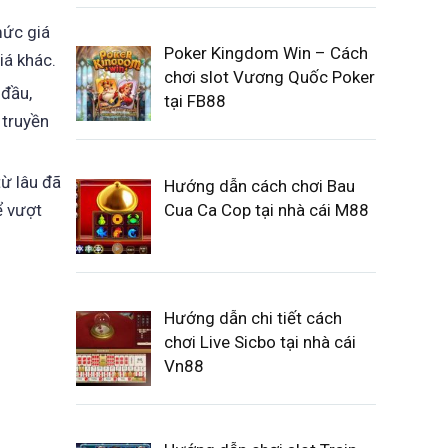
mức giá
Poker Kingdom Win – Cách
iá khác.
chơi slot Vương Quốc Poker
 đầu,
tại FB88
 truyền
ừ lâu đã
Hướng dẫn cách chơi Bau
Cua Ca Cop tại nhà cái M88
ể vượt
Hướng dẫn chi tiết cách
chơi Live Sicbo tại nhà cái
Vn88