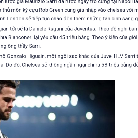
 lược gia Maurizio Sarri đã rước ngay trò cưng tại Napoli là
 là thủ môn kỳ cựu Rob Green cũng gia nhập vào chelsea với 
thành London sẽ tiếp tục chào đốn thêm những tân binh sáng g
ian tới sẽ là Daniele Rugani của Juventus. Theo đề nghị ban
ía Bianconeri lại yêu cầu 45 triệu bảng. Theo ý kiến của giới
ng ông thầy Sarri.
mộ Gonzalo Higuain, một ngôi sao khác của Juve. HLV Sarri t
a. Do đó, Chelsea sẽ không ngần ngại chi ra 53 triệu bảng đ