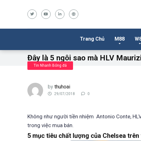
Trang Chủ
M88
W
Đây là 5 ngôi sao mà HLV Maurizi
Tin Nhanh Bóng đá
by
thuhoai
29/07/2018
0
Không như người tiền nhiệm Antonio Conte, HLV 
trong việc mua bán.
5 mục tiêu chất lượng của Chelsea trên