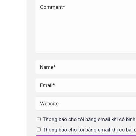
Thông báo cho tôi bằng email khi có bìn
Thông báo cho tôi bằng email khi có bài