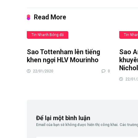
Read More
Tin Nhanh Bóng đá
Tin Nha
Sao Tottenham lên tiếng
Sao Ar
khen ngợi HLV Mourinho
khuyên
Nicho
22/01/2020
0
22/01/
Để lại một bình luận
Email của bạn sẽ không được hiển thị công khai.
Các trườn