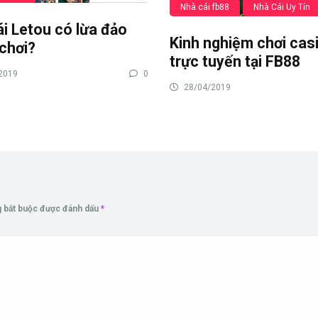
Nhà cái fb88
Nhà Cái Uy Tín
i Letou có lừa đảo
Kinh nghiệm chơi cas
chơi?
trực tuyến tại FB88
2019
0
28/04/2019
g bắt buộc được đánh dấu
*