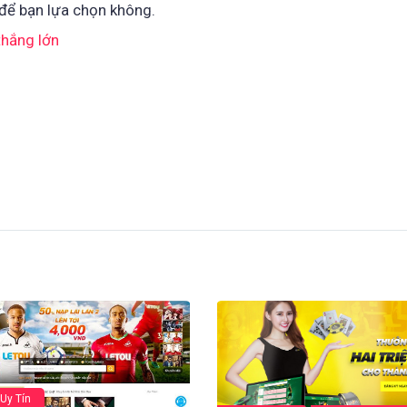
ỉ để bạn lựa chọn không.
thắng lớn
Uy Tín