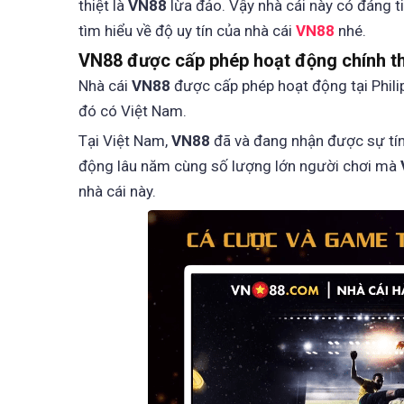
thiệt là
VN88
lừa đảo. Vậy nhà cái này có đáng t
tìm hiểu về độ uy tín của nhà cái
VN88
nhé.
VN88 được cấp phép hoạt động chính t
Nhà cái
VN88
được cấp phép hoạt động tại Phili
đó có Việt Nam.
Tại Việt Nam,
VN88
đã và đang nhận được sự tín 
động lâu năm cùng số lượng lớn người chơi mà
nhà cái này.