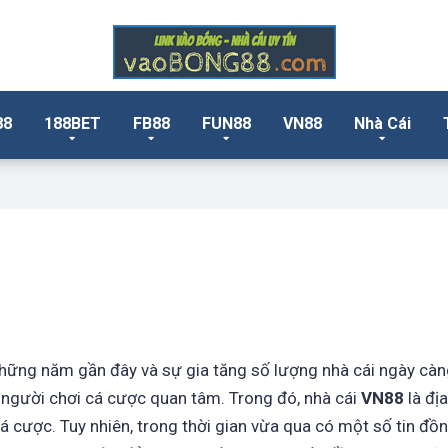
88
188BET
FB88
FUN88
VN88
Nhà Cái
những năm gần đây và sự gia tăng số lượng nhà cái ngày càn
bộ người chơi cá cược quan tâm. Trong đó, nhà cái
VN88
là địa
á cược. Tuy nhiên, trong thời gian vừa qua có một số tin đồn