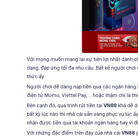
Với mong muốn mang lại sự tiện lợi nhất dành 
dạng, đáp ứng tối đa nhu cầu. Bất kể người chơi 
thức ấy.
Người chơi dễ dàng nạp tiền qua các ngân hàng
điện tử Momo, Viettel Pay, … hoặc thậm chí là t
Bên cạnh đó, quá trình rút tiền tại
VN88
khá dễ d
bất kỳ lúc nào thì nhà cái sẵn sàng phục vụ lúc ấy
nhận được tiền qua tài khoản ngân hàng hay ví đi
Với những đặc điểm trên đây của nhà cái
VN88
p