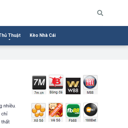
Thủ Thuật
Kèo Nhà Cái
g nhiều.
 chỉ
 thất