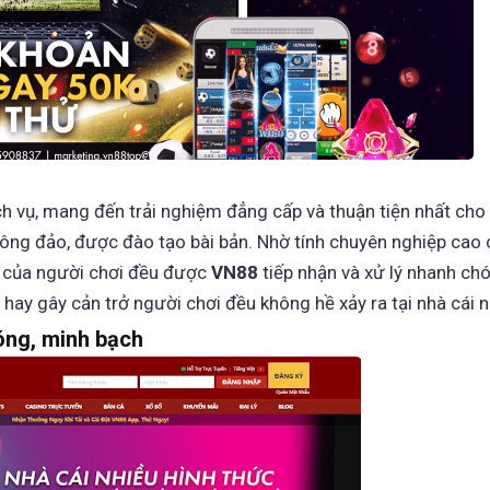
h vụ, mang đến trải nghiệm đẳng cấp và thuận tiện nhất cho
 đông đảo, được đào tạo bài bản. Nhờ tính chuyên nghiệp cao
o của người chơi đều được
VN88
tiếp nhận và xử lý nhanh chó
 hay gây cản trở người chơi đều không hề xảy ra tại nhà cái n
hóng, minh bạch