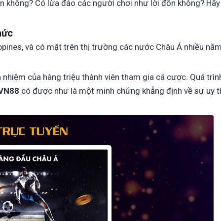
in không? Có lừa đảo các người chơi như lời đồn không? Hã
hức
ppines, và có mặt trên thị trường các nước Châu Á nhiều năm
nhiệm của hàng triệu thành viên tham gia cá cược. Quá trìn
VN88
có được như là một minh chứng khẳng định về sự uy t