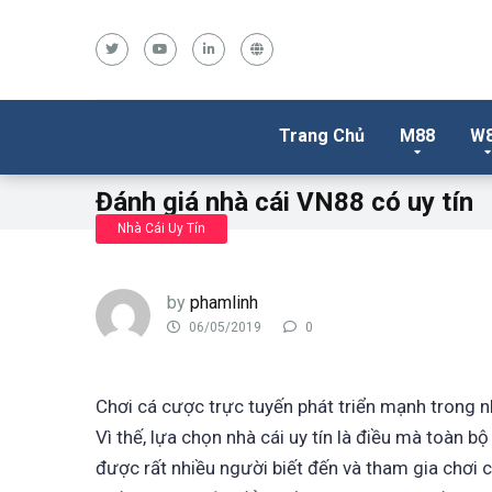
Trang Chủ
M88
W
Đánh giá nhà cái VN88 có uy tín
Nhà Cái Uy Tín
by
phamlinh
06/05/2019
0
Chơi cá cược trực tuyến phát triển mạnh trong 
Vì thế, lựa chọn nhà cái uy tín là điều mà toàn 
được rất nhiều người biết đến và tham gia chơi c