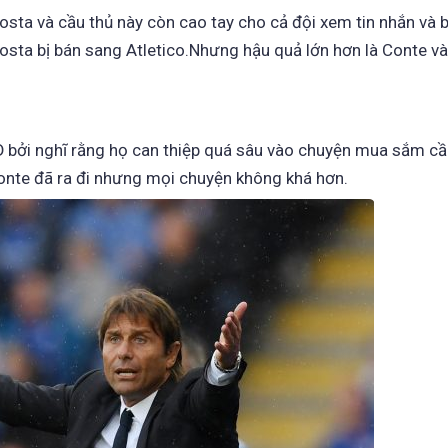
sta và cầu thủ này còn cao tay cho cả đội xem tin nhắn và 
osta bị bán sang Atletico.Nhưng hậu quả lớn hơn là Conte v
 bởi nghĩ rằng họ can thiệp quá sâu vào chuyện mua sắm cầ
onte đã ra đi nhưng mọi chuyện không khá hơn.