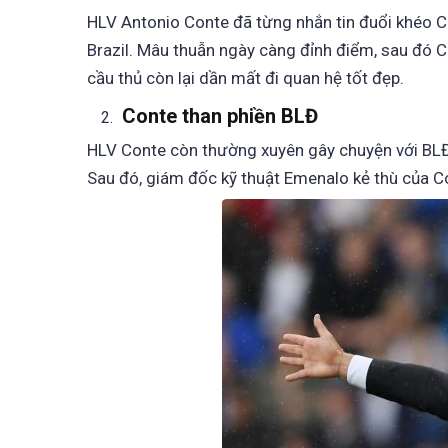
HLV Antonio Conte đã từng nhắn tin đuổi khéo Co
Brazil. Mâu thuẫn ngày càng đỉnh điểm, sau đó C
cầu thủ còn lại dần mất đi quan hệ tốt đẹp.
Conte than phiền BLĐ
HLV Conte còn thường xuyên gây chuyện với BLĐ
Sau đó, giám đốc kỹ thuật Emenalo kẻ thù của C