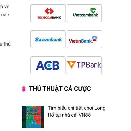
bỏ về
à các
u thủ.
THỦ THUẬT CÁ CƯỢC
Tìm hiểu chi tiết chơi Long
Hổ tại nhà cái VN88