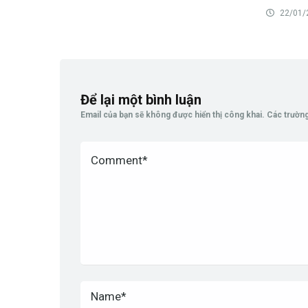
22/01/
Để lại một bình luận
Email của bạn sẽ không được hiển thị công khai.
Các trườn