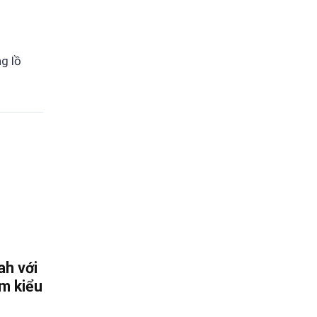
ng lồ
ah với
ạm kiểu