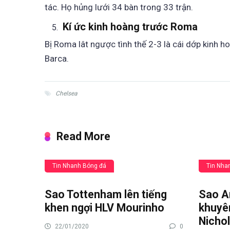
tác. Họ hủng lưới 34 bàn trong 33 trận.
Kí ức kinh hoàng trước Roma
Bị Roma lât ngược tình thế 2-3 là cái dớp kinh h
Barca.
Chelsea
Read More
Tin Nhanh Bóng đá
Tin Nha
Sao Tottenham lên tiếng
Sao Ar
khen ngợi HLV Mourinho
khuyên
Nicho
22/01/2020
0