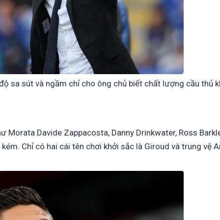
 độ sa sút và ngầm chỉ cho ông chủ biết chất lượng cầu thủ 
như Morata Davide Zappacosta, Danny Drinkwater, Ross Barkl
kém. Chỉ có hai cái tên chơi khởi sắc là Giroud và trung vệ 