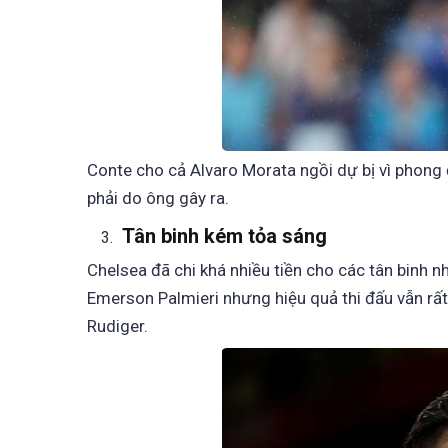
Conte cho cả Alvaro Morata ngồi dự bị vì phong
phải do ông gây ra.
Tân binh kém tỏa sáng
Chelsea đã chi khá nhiều tiền cho các tân binh 
Emerson Palmieri nhưng hiệu quả thi đấu vẫn rất 
Rudiger.