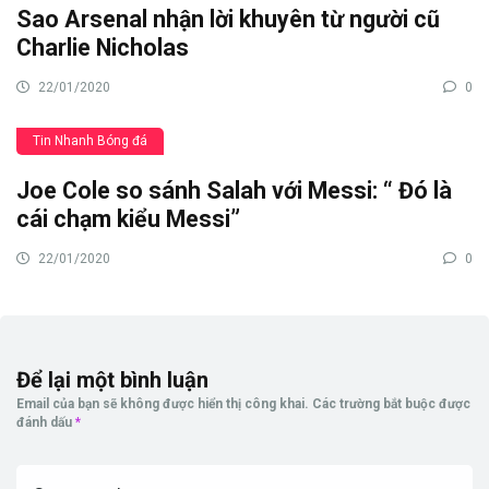
Sao Arsenal nhận lời khuyên từ người cũ
Charlie Nicholas
22/01/2020
0
Tin Nhanh Bóng đá
Joe Cole so sánh Salah với Messi: “ Đó là
cái chạm kiểu Messi”
22/01/2020
0
Để lại một bình luận
Email của bạn sẽ không được hiển thị công khai.
Các trường bắt buộc được
đánh dấu
*