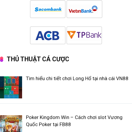
THỦ THUẬT CÁ CƯỢC
Tìm hiểu chi tiết chơi Long Hổ tại nhà cái VN88
Poker Kingdom Win – Cách chơi slot Vương
Quốc Poker tại FB88