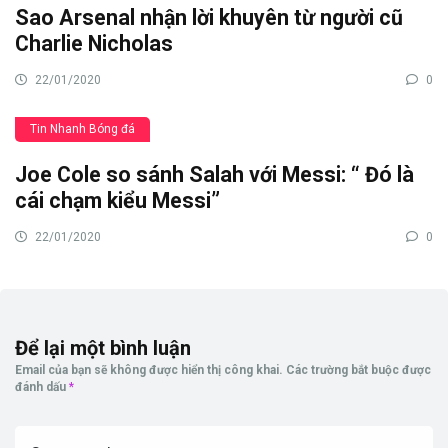
Sao Arsenal nhận lời khuyên từ người cũ
Charlie Nicholas
22/01/2020
0
Tin Nhanh Bóng đá
Joe Cole so sánh Salah với Messi: “ Đó là
cái chạm kiểu Messi”
22/01/2020
0
Để lại một bình luận
Email của bạn sẽ không được hiển thị công khai.
Các trường bắt buộc được
đánh dấu
*