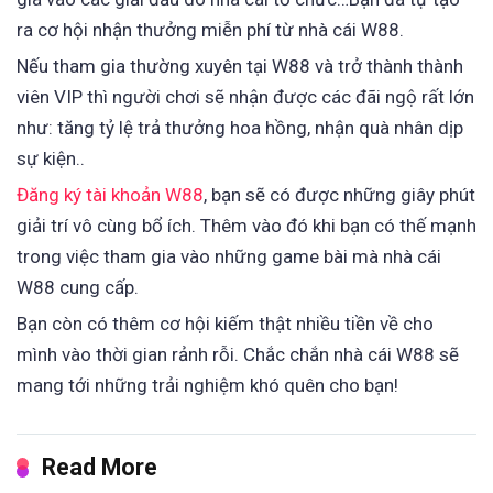
ra cơ hội nhận thưởng miễn phí từ nhà cái W88.
Nếu tham gia thường xuyên tại W88 và trở thành thành
viên VIP thì người chơi sẽ nhận được các đãi ngộ rất lớn
như: tăng tỷ lệ trả thưởng hoa hồng, nhận quà nhân dịp
sự kiện..
Đăng ký tài khoản W88
, bạn sẽ có được những giây phút
giải trí vô cùng bổ ích. Thêm vào đó khi bạn có thế mạnh
trong việc tham gia vào những game bài mà nhà cái
W88 cung cấp.
Bạn còn có thêm cơ hội kiếm thật nhiều tiền về cho
mình vào thời gian rảnh rỗi. Chắc chắn nhà cái W88 sẽ
mang tới những trải nghiệm khó quên cho bạn!
Read More