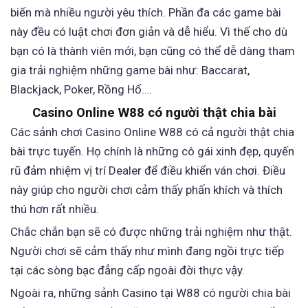
biến mà nhiều người yêu thích. Phần đa các game bài
này đều có luật chơi đơn giản và dễ hiểu. Vì thế cho dù
bạn có là thành viên mới, bạn cũng có thể dễ dàng tham
gia trải nghiệm những game bài như: Baccarat,
Blackjack, Poker, Rồng Hổ….
Casino Online W88 có người thật chia bài
Các sảnh chơi Casino Online W88 có cả người thật chia
bài trực tuyến. Họ chính là những cô gái xinh đẹp, quyến
rũ đảm nhiệm vị trí Dealer để điều khiển ván chơi. Điều
này giúp cho người chơi cảm thấy phấn khích và thích
thú hơn rất nhiều.
Chắc chắn bạn sẽ có được những trải nghiệm như thật.
Người chơi sẽ cảm thấy như mình đang ngồi trực tiếp
tại các sòng bạc đẳng cấp ngoài đời thực vậy.
Ngoài ra, những sảnh Casino tại W88 có người chia bài