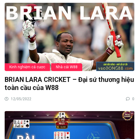
Kinh nghiệm cá cược
Nhà cái W88
BRIAN LARA CRICKET – Đại sứ thương hiệu
toàn cầu của W88
12/05/2022
0