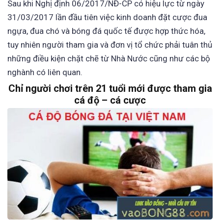
Sau khi Nghị định 06/2017/NĐ-CP có hiệu lực từ ngày
31/03/2017 lần đầu tiên việc kinh doanh đặt cược đua
ngựa, đua chó và bóng đá quốc tế được hợp thức hóa,
tuy nhiên người tham gia và đơn vị tổ chức phải tuân thủ
những điều kiện chặt chẽ từ Nhà Nước cũng như các bộ
nghành có liên quan.
Chỉ người chơi trên 21 tuổi mới được tham gia
cá độ – cá cược