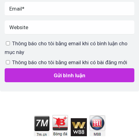
Thông báo cho tôi bằng email khi có bình luận cho
mục này
Thông báo cho tôi bằng email khi có bài đăng mới