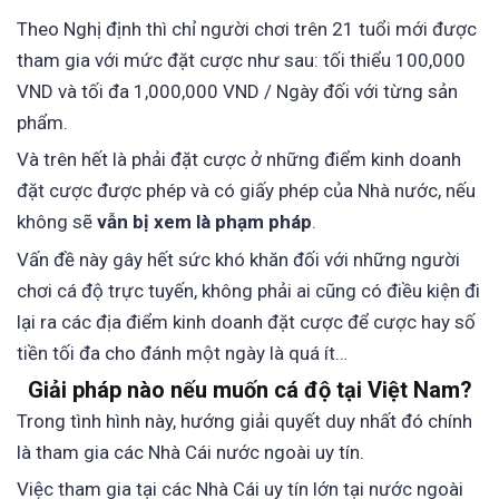
Theo Nghị định thì chỉ người chơi trên 21 tuổi mới được
tham gia với mức đặt cược như sau: tối thiểu 100,000
VND và tối đa 1,000,000 VND / Ngày đối với từng sản
phẩm.
Và trên hết là phải đặt cược ở những điểm kinh doanh
đặt cược được phép và có giấy phép của Nhà nước, nếu
không sẽ
vẫn bị xem là phạm pháp
.
Vấn đề này gây hết sức khó khăn đối với những người
chơi cá độ trực tuyến, không phải ai cũng có điều kiện đi
lại ra các địa điểm kinh doanh đặt cược để cược hay số
tiền tối đa cho đánh một ngày là quá ít…
Giải pháp nào nếu muốn cá độ tại Việt Nam?
Trong tình hình này, hướng giải quyết duy nhất đó chính
là tham gia các Nhà Cái nước ngoài uy tín.
Việc tham gia tại các Nhà Cái uy tín lớn tại nước ngoài