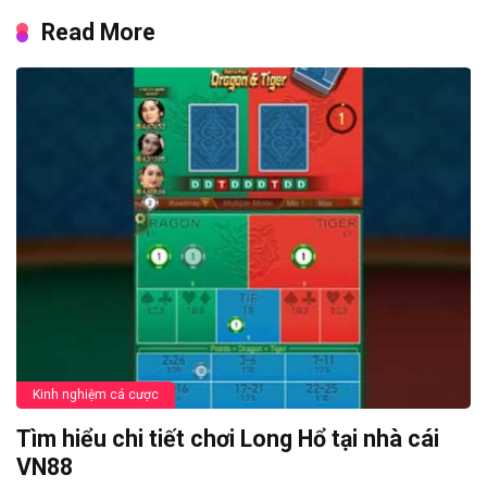
Read More
Kinh nghiệm cá cược
Tìm hiểu chi tiết chơi Long Hổ tại nhà cái
VN88