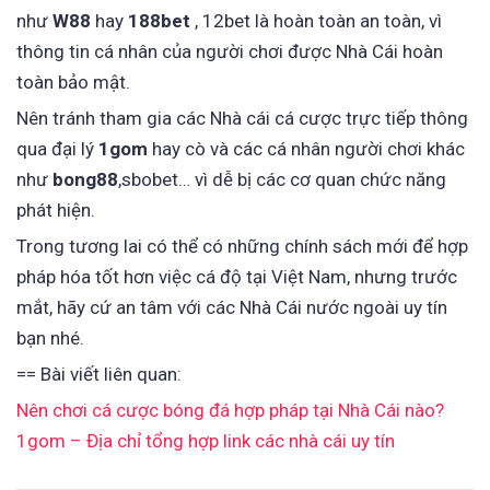
như
W88
hay
188bet
, 12bet là hoàn toàn an toàn, vì
thông tin cá nhân của người chơi được Nhà Cái hoàn
toàn bảo mật.
Nên tránh tham gia các Nhà cái cá cược trực tiếp thông
qua đại lý
1gom
hay cò và các cá nhân người chơi khác
như
bong88
,sbobet… vì dễ bị các cơ quan chức năng
phát hiện.
Trong tương lai có thể có những chính sách mới để hợp
pháp hóa tốt hơn việc cá độ tại Việt Nam, nhưng trước
mắt, hãy cứ an tâm với các Nhà Cái nước ngoài uy tín
bạn nhé.
== Bài viết liên quan:
Nên chơi cá cược bóng đá hợp pháp tại Nhà Cái nào?
1gom – Địa chỉ tổng hợp link các nhà cái uy tín