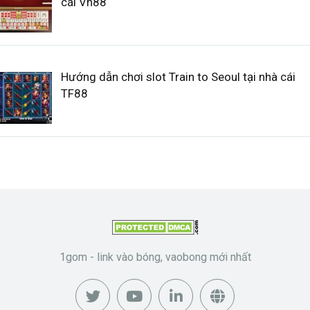
cái Vn88
Hướng dẫn chơi slot Train to Seoul tại nhà cái
TF88
1gom - link vào bóng, vaobong mới nhất