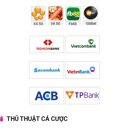
THỦ THUẬT CÁ CƯỢC