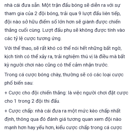
nhà cái đưa sẵn. Một trận đấu bóng sẽ diễn ra với sự
tham gia của 2 đội bóng, trải qua 9 lượt đấu liên tiếp,
đội nào sở hữu điểm số lớn hơn sẽ giành được chiến
thắng cuối cùng. Lượt đấu phụ sẽ không được tính vào
các tỷ lệ cược tương ứng.
Với thể thao, sẽ rất khó có thể nói hết những bất ngờ,
kịch tính có thể xảy ra, trải nghiệm thú vị là điều mà bất
kỳ người chơi nào cũng có thể cảm nhận trước.
Trong cá cược bóng chày, thường sẽ có các loại cược
phổ biến sau:
+ Cược cho đội chiến thắng: là việc người chơi đặt cược
cho 1 trong 2 đội thi đấu.
+ Cược chấp: nhà cái đưa ra một mức kèo chấp nhất
định, thông qua đó đánh giá tương quan xem đội nào
mạnh hơn hay yếu hơn, kiểu cược chấp trong cá cược