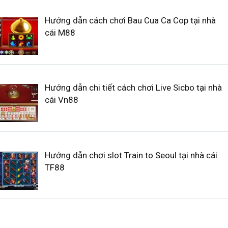
Hướng dẫn cách chơi Bau Cua Ca Cop tại nhà
cái M88
Hướng dẫn chi tiết cách chơi Live Sicbo tại nhà
cái Vn88
Hướng dẫn chơi slot Train to Seoul tại nhà cái
TF88