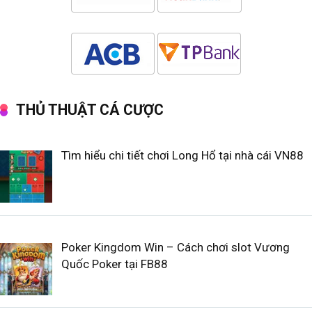
THỦ THUẬT CÁ CƯỢC
Tìm hiểu chi tiết chơi Long Hổ tại nhà cái VN88
Poker Kingdom Win – Cách chơi slot Vương
Quốc Poker tại FB88