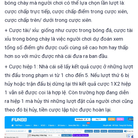
bóng chày mà người chơi có thể lựa chọn lần lượt là:
cược chấp trực tiếp, cược chấp điểm trong cược xiên,
cược chấp trên/ dưới trong cược xiên.
+ Cược tài/ xỉu: giống như cược trong bóng đá, cược tài
xỉu trong bóng chày là việc người chơi dự đoán xem
tổng số điểm ghi được cuối cùng sẽ cao hơn hay thấp
hơn so với mức được nhà cái đưa ra ban đầu.
+ Cược hiệp 1: Nhà cái sẽ lấy kết quả cược ở những lượt
thi đấu trong phạm vi từ 1 cho đến 5. Nếu lượt thứ 6 bị
hủy hoặc trận đấu bị dừng lại thì kết quả cược 1X2 hiệp
1 vẫn sẽ được coi là hợp lệ. Còn trường hợp đang diễn
ra hiệp 1 mà hủy thì những lượt đặt của người chơi cũng
theo đó bị hủy, tiền cược lập tức được hoàn lại.