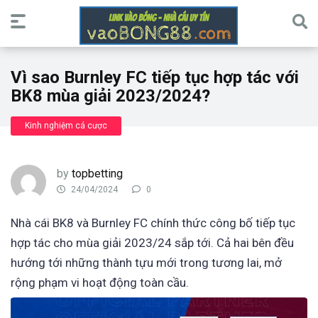
Vì sao Burnley FC tiếp tục hợp tác với
BK8 mùa giải 2023/2024?
Kinh nghiệm cá cược
by
topbetting
24/04/2024
0
Nhà cái BK8 và Burnley FC chính thức công bố tiếp tục
hợp tác cho mùa giải 2023/24 sắp tới. Cả hai bên đều
hướng tới những thành tựu mới trong tương lai, mở
rộng phạm vi hoạt động toàn cầu.