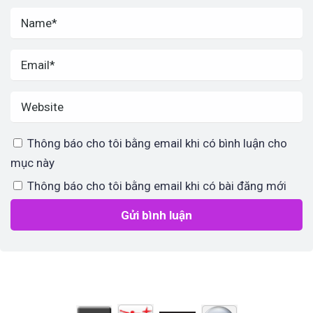
Thông báo cho tôi bằng email khi có bình luận cho
mục này
Thông báo cho tôi bằng email khi có bài đăng mới