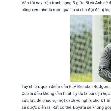
Vào tối nay trận tranh hạng 3 giữa Bỉ và Anh sẽ đư
cũng xem như là món quà an ủi cho đội đã bị loại
Tuy nhiên, quan điểm của HLV Brendan Rodgers, t
Cup là điều không cần thiết. Lý do là bởi cậu họ
sức lực để phục vụ một cách vô nghĩa cho ĐT Bỉ
sẽ được diễn ra. Rất có thể, Boyata sẽ không gó