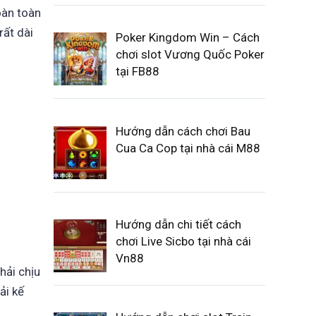
oàn toàn
rất dài
Poker Kingdom Win – Cách
chơi slot Vương Quốc Poker
tại FB88
Hướng dẫn cách chơi Bau
Cua Ca Cop tại nhà cái M88
Hướng dẫn chi tiết cách
chơi Live Sicbo tại nhà cái
Vn88
hải chịu
ải kế