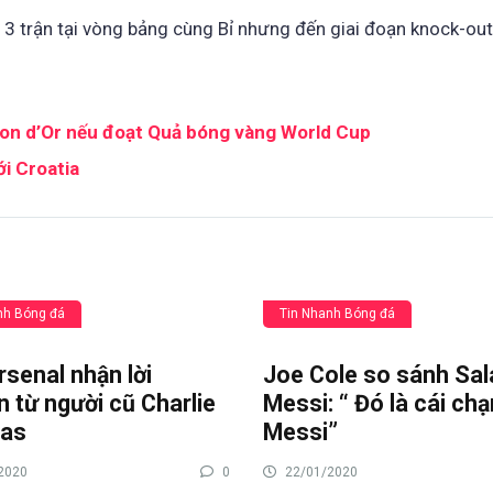
3 trận tại vòng bảng cùng Bỉ nhưng đến giai đoạn knock-out
lon d’Or nếu đoạt Quả bóng vàng World Cup
ới Croatia
nh Bóng đá
Tin Nhanh Bóng đá
senal nhận lời
Joe Cole so sánh Sal
 từ người cũ Charlie
Messi: “ Đó là cái ch
las
Messi”
2020
0
22/01/2020