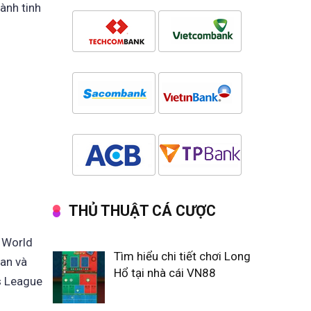
hành tinh
THỦ THUẬT CÁ CƯỢC
ở World
Tìm hiểu chi tiết chơi Long
ian và
Hổ tại nhà cái VN88
s League