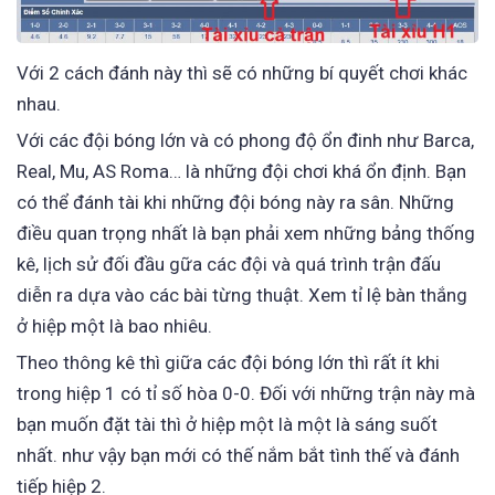
Với 2 cách đánh này thì sẽ có những bí quyết chơi khác
nhau.
Với các đội bóng lớn và có phong độ ổn đinh như Barca,
Real, Mu, AS Roma… là những đội chơi khá ổn định. Bạn
có thể đánh tài khi những đội bóng này ra sân. Những
điều quan trọng nhất là bạn phải xem những bảng thống
kê, lịch sử đối đầu gữa các đội và quá trình trận đấu
diễn ra dựa vào các bài từng thuật. Xem tỉ lệ bàn thắng
ở hiệp một là bao nhiêu.
Theo thông kê thì giữa các đội bóng lớn thì rất ít khi
trong hiệp 1 có tỉ số hòa 0-0. Đối với những trận này mà
bạn muốn đặt tài thì ở hiệp một là một là sáng suốt
nhất. như vậy bạn mới có thế nắm bắt tình thế và đánh
tiếp hiệp 2.