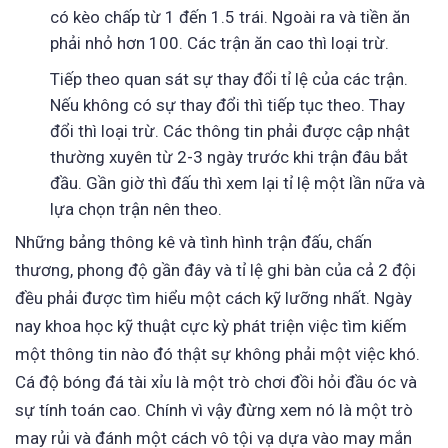
có kèo chấp từ 1 đến 1.5 trái. Ngoài ra và tiền ăn
phải nhỏ hơn 100. Các trận ăn cao thì loại trừ.
Tiếp theo quan sát sự thay đổi tỉ lệ của các trận.
Nếu không có sự thay đổi thì tiếp tục theo. Thay
đổi thì loại trừ. Các thông tin phải được cập nhật
thường xuyên từ 2-3 ngày trước khi trận đâu bắt
đầu. Gần giờ thì đấu thì xem lại tỉ lệ một lần nữa và
lựa chọn trận nên theo.
Những bảng thông kê và tình hình trận đấu, chấn
thương, phong độ gần đây và tỉ lệ ghi bàn của cả 2 đội
đều phải được tìm hiểu một cách kỹ lưỡng nhất. Ngày
nay khoa học kỹ thuật cực kỳ phát triện việc tìm kiếm
một thông tin nào đó thật sự không phải một việc khó.
Cá độ bóng đá tài xỉu là một trò chơi đồi hỏi đầu óc và
sự tính toán cao. Chính vì vậy đừng xem nó là một trò
may rủi và đánh một cách vô tội vạ dựa vào may mắn