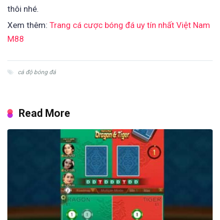
thôi nhé.
Xem thêm:
Trang cá cược bóng đá uy tín nhất Việt Nam
M88
cá độ bóng đá
Read More