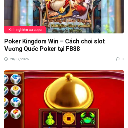
Kinh nghiệm cá cược
Poker Kingdom Win – Cách chơi slot
Vương Quốc Poker tại FB88
20/07/2026
0