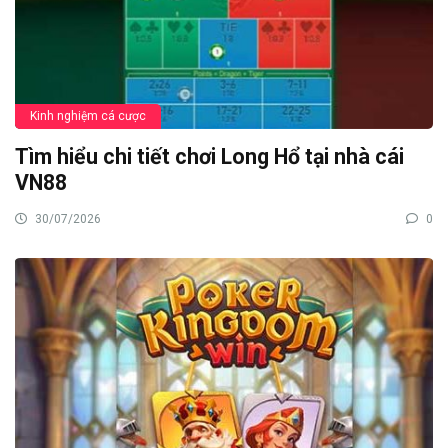
Kinh nghiệm cá cược
Tìm hiểu chi tiết chơi Long Hổ tại nhà cái
VN88
30/07/2026
0