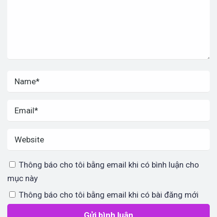
Thông báo cho tôi bằng email khi có bình luận cho
mục này
Thông báo cho tôi bằng email khi có bài đăng mới