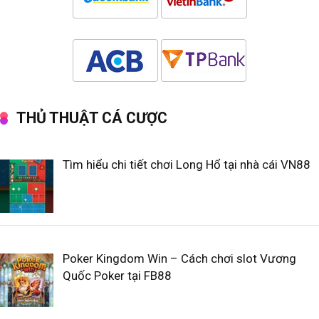
THỦ THUẬT CÁ CƯỢC
Tìm hiểu chi tiết chơi Long Hổ tại nhà cái VN88
Poker Kingdom Win – Cách chơi slot Vương
Quốc Poker tại FB88