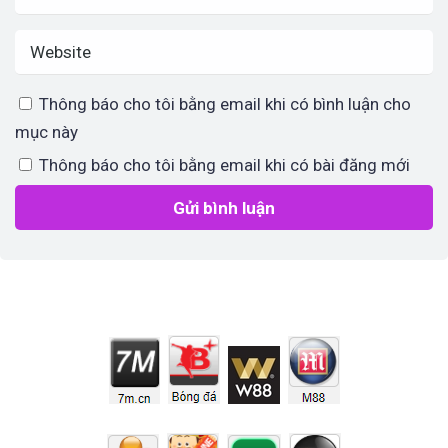
Thông báo cho tôi bằng email khi có bình luận cho
mục này
Thông báo cho tôi bằng email khi có bài đăng mới