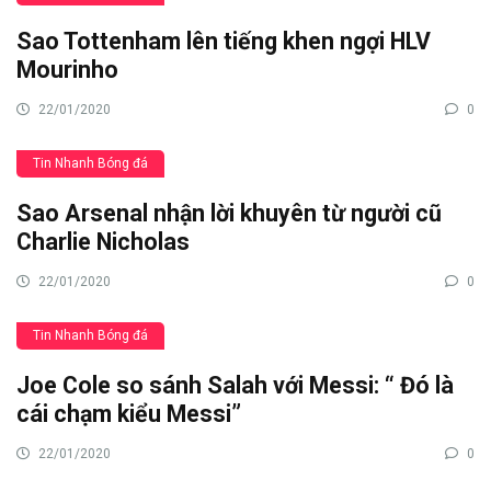
Sao Tottenham lên tiếng khen ngợi HLV
Mourinho
22/01/2020
0
Tin Nhanh Bóng đá
Sao Arsenal nhận lời khuyên từ người cũ
Charlie Nicholas
22/01/2020
0
Tin Nhanh Bóng đá
Joe Cole so sánh Salah với Messi: “ Đó là
cái chạm kiểu Messi”
22/01/2020
0