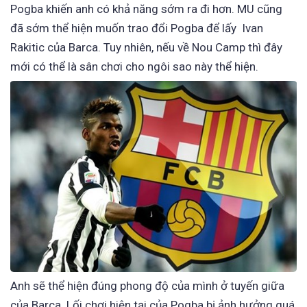
Pogba khiến anh có khả năng sớm ra đi hơn. MU cũng
đã sớm thể hiện muốn trao đổi Pogba để lấy Ivan
Rakitic của Barca. Tuy nhiên, nếu về Nou Camp thì đây
mới có thể là sân chơi cho ngôi sao này thể hiện.
Anh sẽ thể hiện đúng phong độ của mình ở tuyến giữa
của Barca. Lối chơi hiện tại của Pogba bị ảnh hưởng quá