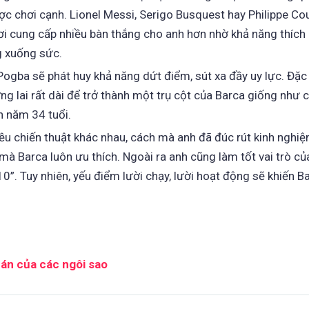
c chơi cạnh. Lionel Messi, Serigo Busquest hay Philippe Co
nơi cung cấp nhiều bàn thắng cho anh hơn nhờ khả năng thích 
 xuống sức.
 Pogba sẽ phát huy khả năng dứt điểm, sút xa đầy uy lực. Đặc 
ng lai rất dài để trở thành một trụ cột của Barca giống như
n năm 34 tuổi.
iều chiến thuật khác nhau, cách mà anh đã đúc rút kinh nghi
à Barca luôn ưu thích. Ngoài ra anh cũng làm tốt vai trò củ
0”. Tuy nhiên, yếu điểm lười chạy, lười hoạt động sẽ khiến B
án của các ngôi sao