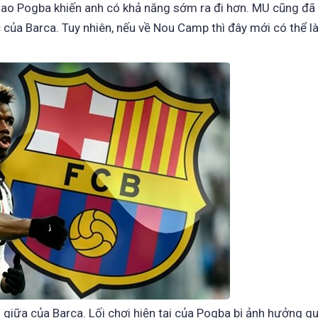
 sao Pogba khiến anh có khả năng sớm ra đi hơn. MU cũng đ
 của Barca. Tuy nhiên, nếu về Nou Camp thì đây mới có thể l
giữa của Barca. Lối chơi hiện tại của Pogba bị ảnh hưởng q