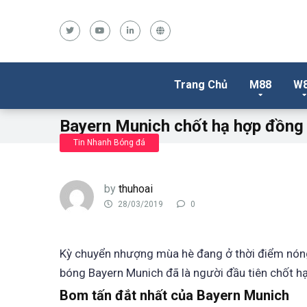
Trang Chủ
M88
W
Bayern Munich chốt hạ hợp đồng đ
Tin Nhanh Bóng đá
by
thuhoai
28/03/2019
0
Kỳ chuyển nhượng mùa hè đang ở thời điểm nóng n
bóng Bayern Munich đã là người đầu tiên chốt h
Bom tấn đắt nhất của Bayern Munich