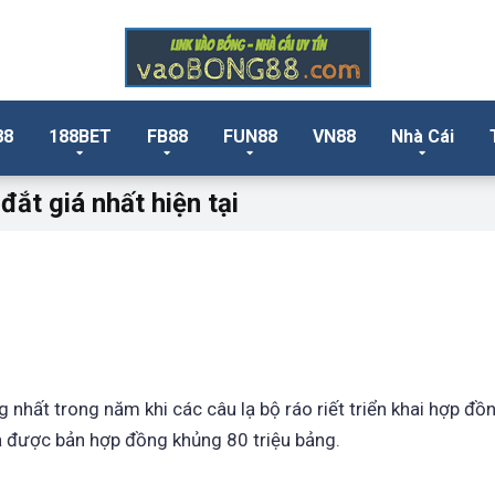
88
188BET
FB88
FUN88
VN88
Nhà Cái
ắt giá nhất hiện tại
hất trong năm khi các câu lạ bộ ráo riết triển khai hợp đồn
ạ được bản hợp đồng khủng 80 triệu bảng.