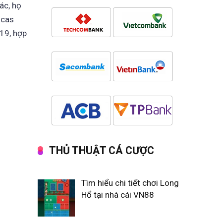
ác, họ
ucas
19, hợp
THỦ THUẬT CÁ CƯỢC
Tìm hiểu chi tiết chơi Long
Hổ tại nhà cái VN88