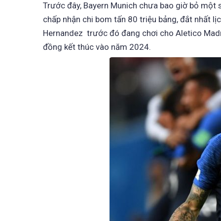
Trước đây, Bayern Munich chưa bao giờ bỏ một số
chấp nhận chi bom tấn 80 triệu bảng, đắt nhất l
Hernandez trước đó đang chơi cho Aletico Madri
đồng kết thúc vào năm 2024.