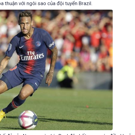
 thuận với ngôi sao của đội tuyển Brazil.