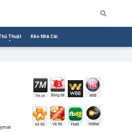
Thủ Thuật
Kèo Nhà Cái
eymar