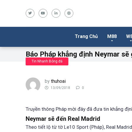
Trang Chủ
M88
W
Báo Pháp khẳng định Neymar sẽ 
Tin Nhanh Bóng đá
by
thuhoai
13/09/2018
0
Truyền thông Pháp mời đây đã đưa tin khẳng địn
Neymar sẽ đến Real Madrid
Theo tiết lộ từ tờ Le10 Sport (Pháp), Real Mad