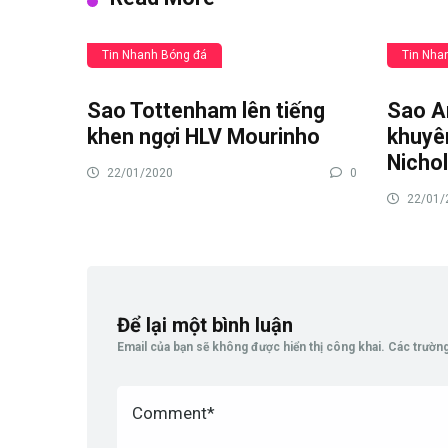
Tin Nhanh Bóng đá
Tin Nha
Sao Tottenham lên tiếng
Sao Ar
khen ngợi HLV Mourinho
khuyên
Nicho
22/01/2020
0
22/01/
Để lại một bình luận
Email của bạn sẽ không được hiển thị công khai.
Các trườn