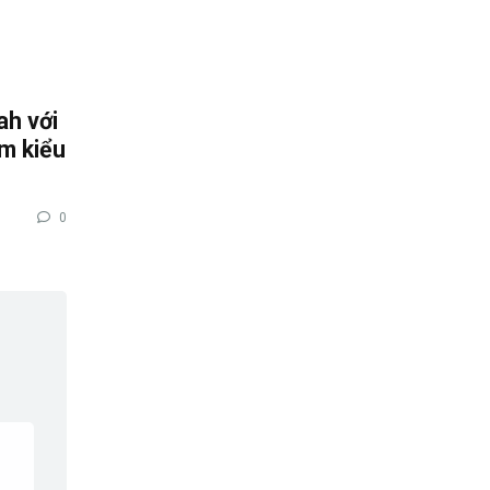
ah với
ạm kiểu
0