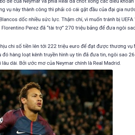
à bố đẻ của Neymar và phía Real đã chốt xong các điều khoản
g vụ này thành công thì phải có cái gật đầu của đại gia nướ
Blancos dốc nhiều sức lực. Thậm chí, vì muốn tránh bị UEFA 
h Florentino Perez đã “tài trợ” 270 triệu bảng để đưa ngôi sa
hịu chi số tiền lên tới 222 triệu euro để đạt được thương v
đó hàng loạt kênh truyền hình uy tín đã đưa tin, ngôi sao 26 
ì lâu dài. Bởi ước mơ của Neymar chính là Real Madrid.