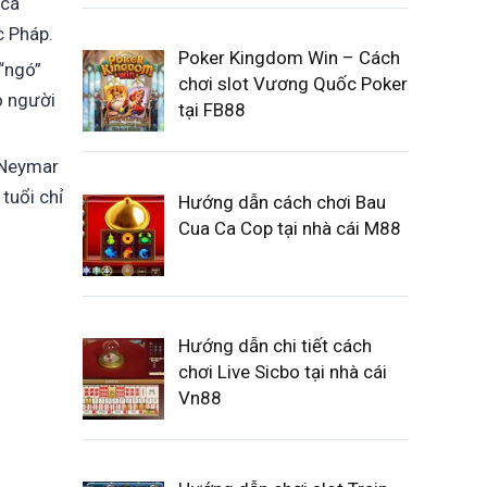
 cá
c Pháp.
Poker Kingdom Win – Cách
“ngó”
chơi slot Vương Quốc Poker
o người
tại FB88
ụ Neymar
tuổi chỉ
Hướng dẫn cách chơi Bau
Cua Ca Cop tại nhà cái M88
Hướng dẫn chi tiết cách
chơi Live Sicbo tại nhà cái
Vn88