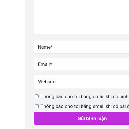
Thông báo cho tôi bằng email khi có bìn
Thông báo cho tôi bằng email khi có bài