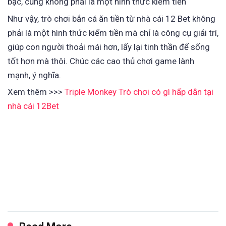
bạc, cũng không phải là một hình thức kiếm tiền
Như vậy, trò chơi bắn cá ăn tiền từ nhà cái 12 Bet không
phải là một hình thức kiếm tiền mà chỉ là công cụ giải trí,
giúp con người thoải mái hơn, lấy lại tinh thần để sống
tốt hơn mà thôi. Chúc các cao thủ chơi game lành
mạnh, ý nghĩa.
Xem thêm >>>
Triple Monkey Trò chơi có gì hấp dẫn tại
nhà cái 12Bet