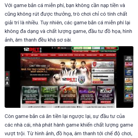
Với game bắn cá miễn phí, bạn không cần nạp tiền và
cũng không rút được thưởng, trò chơi chỉ có tính chất
giải trí là nhiều. Tuy nhiên, các game bắn cá miễn phí lại
không đa dạng và chất lượng game, đầu tư đồ họa, hình
ảnh, âm thanh đều khá sơ sài.
Còn game bắn cá ăn tiền lại ngược lại, sự đầu tư của
các nhà cái, nhà phát hành game khiến chất lượng game
vượt trội. Từ hình ảnh, đồ họa, âm thanh tới chế độ chơi,