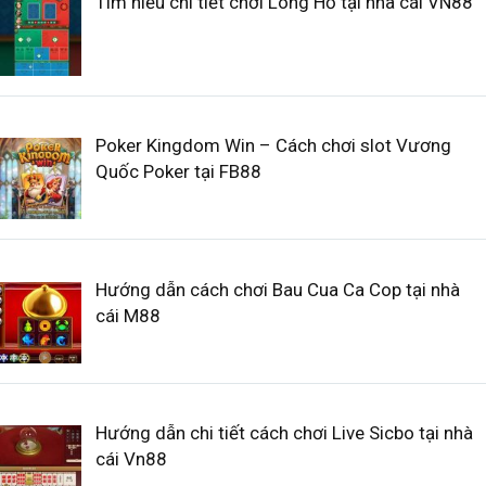
Tìm hiểu chi tiết chơi Long Hổ tại nhà cái VN88
Poker Kingdom Win – Cách chơi slot Vương
Quốc Poker tại FB88
Hướng dẫn cách chơi Bau Cua Ca Cop tại nhà
cái M88
Hướng dẫn chi tiết cách chơi Live Sicbo tại nhà
cái Vn88