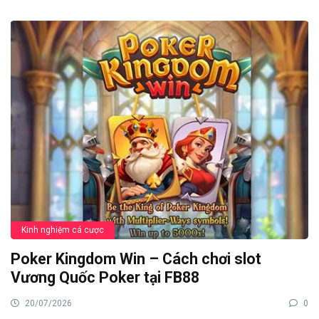
Kinh nghiệm cá cược
Poker Kingdom Win – Cách chơi slot
Vương Quốc Poker tại FB88
20/07/2026
0