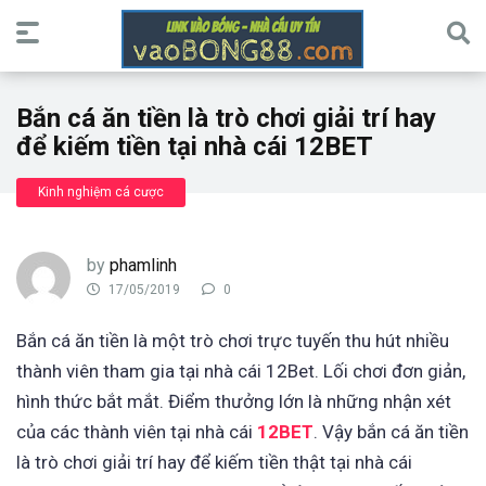
Bắn cá ăn tiền là trò chơi giải trí hay
để kiếm tiền tại nhà cái 12BET
Kinh nghiệm cá cược
by
phamlinh
17/05/2019
0
Bắn cá ăn tiền là một trò chơi trực tuyến thu hút nhiều
thành viên tham gia tại nhà cái 12Bet. Lối chơi đơn giản,
hình thức bắt mắt. Điểm thưởng lớn là những nhận xét
của các thành viên tại nhà cái
12BET
. Vậy bắn cá ăn tiền
là trò chơi giải trí hay để kiếm tiền thật tại nhà cái