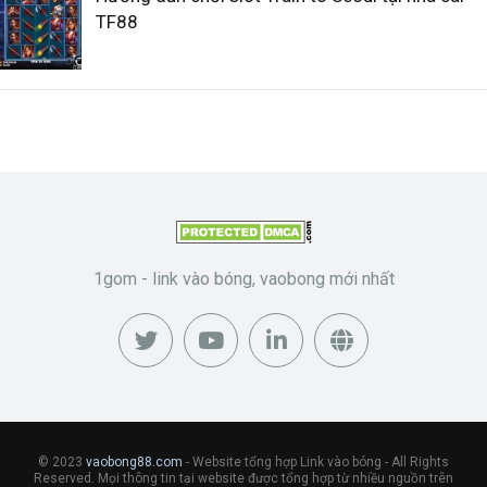
TF88
1gom - link vào bóng, vaobong mới nhất
© 2023
vaobong88.com
- Website tổng hợp Link vào bóng - All Rights
Reserved. Mọi thông tin tại website được tổng hợp từ nhiều nguồn trên