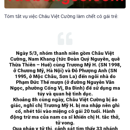
Tóm tắt vụ việc Châu Việt Cường làm chết cô gái trẻ:
Ngày 5/3, nhóm thanh niên gồm Châu Việt
Cường, Nam Khang (tức Đoàn Quý Nguyên, quê
Thừa Thiên – Huế) cùng Trương Mỹ H. (SN 1998,
ở Chương Mỹ, Hà Nội) và Đỗ Phượng Anh (SN
1995, ở Mộc Châu, Sơn La) đến ngôi nhà do
Phạm Đức Thế mượn (ở đường Nguyễn Văn
Ngọc, phường Cống Vị, Ba Đình) để sử dụng ma
túy và quan hệ tình dục.
Khoảng 8h cùng ngày, Châu Việt Cường bị ảo
giác, nghĩ chị Trương Mỹ H. bị ma nhập nên ghì
cổ, nhét tỏi vào miệng cô gái 20 tuổi. Hành
động trừ ma của nam ca sĩ khiến chị H. tắc thở,
tử vong.
Qua pháp y tử thi, cảnh sát tìm thấy 33 nhánh