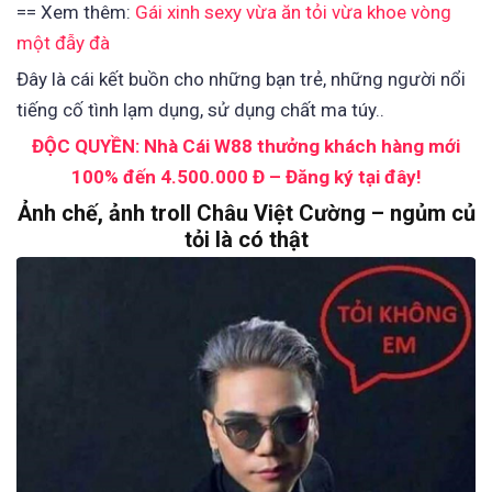
== Xem thêm:
Gái xinh sexy vừa ăn tỏi vừa khoe vòng
một đẫy đà
Đây là cái kết buồn cho những bạn trẻ, những người nổi
tiếng cố tình lạm dụng, sử dụng chất ma túy..
ĐỘC QUYỀN: Nhà Cái W88 thưởng khách hàng mới
100% đến 4.500.000 Đ – Đăng ký tại đây!
Ảnh chế, ảnh troll Châu Việt Cường – ngủm củ
tỏi là có thật