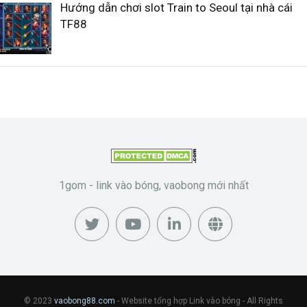
Hướng dẫn chơi slot Train to Seoul tại nhà cái
TF88
1gom - link vào bóng, vaobong mới nhất
© 2023
vaobong88.com
- Website tổng hợp Link vào bóng - All Rights