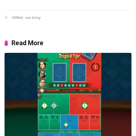
188bet
,
vao bong
Read More