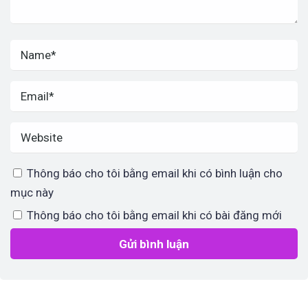
Thông báo cho tôi bằng email khi có bình luận cho
mục này
Thông báo cho tôi bằng email khi có bài đăng mới