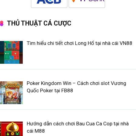
THỦ THUẬT CÁ CƯỢC
Tìm hiểu chi tiết chơi Long Hổ tại nhà cái VN88
Poker Kingdom Win – Cách chơi slot Vương
Quốc Poker tại FB88
Hướng dẫn cách chơi Bau Cua Ca Cop tại nhà
cái M88