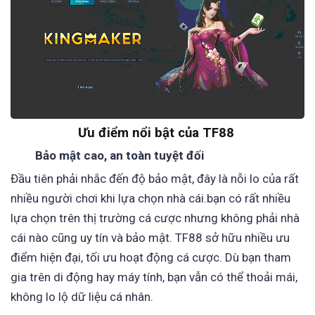
Ưu điểm nổi bật của TF88
Bảo mật cao, an toàn tuyệt đối
Đầu tiên phải nhắc đến độ bảo mật, đây là nỗi lo của rất
nhiều người chơi khi lựa chọn nhà cái.bạn có rất nhiều
lựa chọn trên thị trường cá cược nhưng không phải nhà
cái nào cũng uy tín và bảo mật. TF88 sở hữu nhiều ưu
điểm hiện đại, tối ưu hoạt động cá cược. Dù bạn tham
gia trên di động hay máy tính, bạn vẫn có thể thoải mái,
không lo lộ dữ liệu cá nhân.