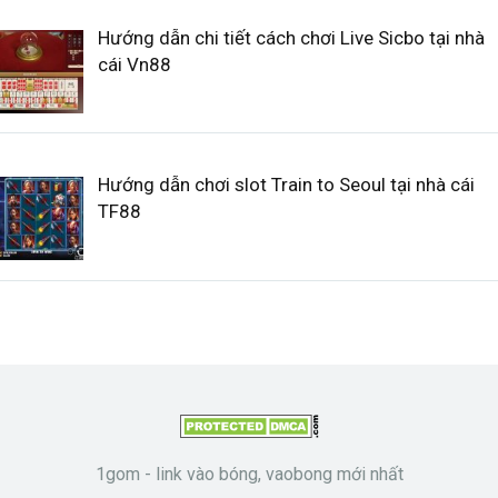
Hướng dẫn chi tiết cách chơi Live Sicbo tại nhà
cái Vn88
Hướng dẫn chơi slot Train to Seoul tại nhà cái
TF88
1gom - link vào bóng, vaobong mới nhất