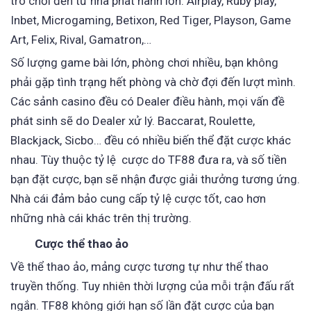
trò chơi đến từ nhà phát hành lớn: Airplay, Ruby play,
Inbet, Microgaming, Betixon, Red Tiger, Playson, Game
Art, Felix, Rival, Gamatron,…
Số lượng game bài lớn, phòng chơi nhiều, bạn không
phải gặp tình trạng hết phòng và chờ đợi đến lượt mình.
Các sảnh casino đều có Dealer điều hành, mọi vấn đề
phát sinh sẽ do Dealer xử lý. Baccarat, Roulette,
Blackjack, Sicbo… đều có nhiều biến thể đặt cược khác
nhau. Tùy thuộc tỷ lệ cược do TF88 đưa ra, và số tiền
bạn đặt cược, bạn sẽ nhận được giải thưởng tương ứng.
Nhà cái đảm bảo cung cấp tỷ lệ cược tốt, cao hơn
những nhà cái khác trên thị trường.
Cược thể thao ảo
Về thể thao ảo, mảng cược tương tự như thể thao
truyền thống. Tuy nhiên thời lượng của mỗi trận đấu rất
ngắn. TF88 không giới hạn số lần đặt cược của bạn