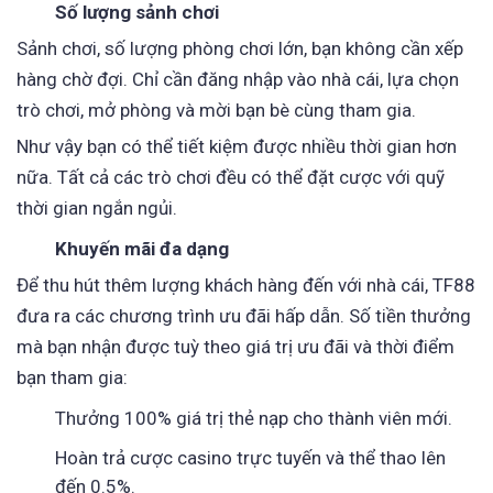
Số lượng sảnh chơi
Sảnh chơi, số lượng phòng chơi lớn, bạn không cần xếp
hàng chờ đợi. Chỉ cần đăng nhập vào nhà cái, lựa chọn
trò chơi, mở phòng và mời bạn bè cùng tham gia.
Như vậy bạn có thể tiết kiệm được nhiều thời gian hơn
nữa. Tất cả các trò chơi đều có thể đặt cược với quỹ
thời gian ngắn ngủi.
Khuyến mãi đa dạng
Để thu hút thêm lượng khách hàng đến với nhà cái, TF88
đưa ra các chương trình ưu đãi hấp dẫn. Số tiền thưởng
mà bạn nhận được tuỳ theo giá trị ưu đãi và thời điểm
bạn tham gia:
Thưởng 100% giá trị thẻ nạp cho thành viên mới.
Hoàn trả cược casino trực tuyến và thể thao lên
đến 0.5%.