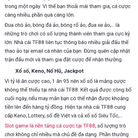
trong một ngày. Vì thế bạn thoải mái tham gia, cá cược
càng nhiều, phần quà càng lớn.
Đua chó ảo, bóng đá ảo, bóng rổ ảo, đua xe ảo,… là
những trò chơi có số lượng thành viên tham gia cực kỳ
lớn. Nhà cái TF88 liên tục thông báo nhiều giải đấu thể
thao ảo tại email cá nhân của bạn. Đừng quên cập nhật
trận đấu mới và tham gia đặt cược để nhận thưởng.
Xổ số, Keno, Nổ Hũ, Jackpot
Vì tỷ lệ ăn cược cao, 1 ăn 95 nên xổ số là mảng cược
không thể thiếu tại nhà cái TF88. Kết quả được công bố
cuối ngày, nếu may mắn bạn có thể nhận được khoảng
tiền lên đến hàng tỷ đồng. Hiện tại nhà cái TF88 cung
cấp Keno, Lottery, số đề Việt và cả xổ số Siêu Tốc,…
Slot game là nền tảng cá cược tại TF88
, số lượng trò
chơi không chỉ nhiều mà chủ đề đa dạng. Phần thưởng