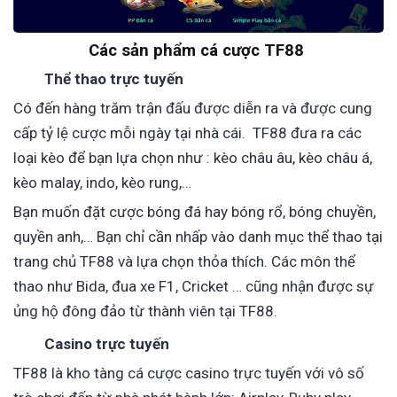
Các sản phẩm cá cược TF88
Thể thao trực tuyến
Có đến hàng trăm trận đấu được diễn ra và được cung
cấp tỷ lệ cược mỗi ngày tại nhà cái. TF88 đưa ra các
loại kèo để bạn lựa chọn như : kèo châu âu, kèo châu á,
kèo malay, indo, kèo rung,…
Bạn muốn đặt cược bóng đá hay bóng rổ, bóng chuyền,
quyền anh,… Bạn chỉ cần nhấp vào danh mục thể thao tại
trang chủ TF88 và lựa chọn thỏa thích. Các môn thể
thao như Bida, đua xe F1, Cricket … cũng nhận được sự
ủng hộ đông đảo từ thành viên tại TF88.
Casino trực tuyến
TF88 là kho tàng cá cược casino trực tuyến với vô số