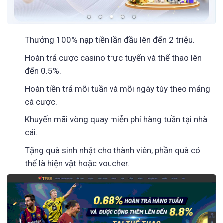
Thưởng 100% nạp tiền lần đầu lên đến 2 triệu.
Hoàn trả cược casino trực tuyến và thể thao lên
đến 0.5%.
Hoàn tiền trả mỗi tuần và mỗi ngày tùy theo mảng
cá cược.
Khuyến mãi vòng quay miễn phí hàng tuần tại nhà
cái.
Tặng quà sinh nhật cho thành viên, phần quà có
thể là hiện vật hoặc voucher.