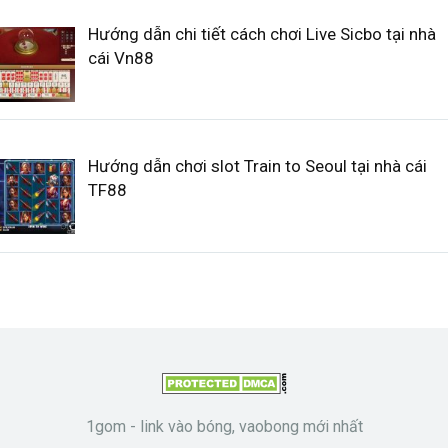
Hướng dẫn chi tiết cách chơi Live Sicbo tại nhà
cái Vn88
Hướng dẫn chơi slot Train to Seoul tại nhà cái
TF88
1gom - link vào bóng, vaobong mới nhất