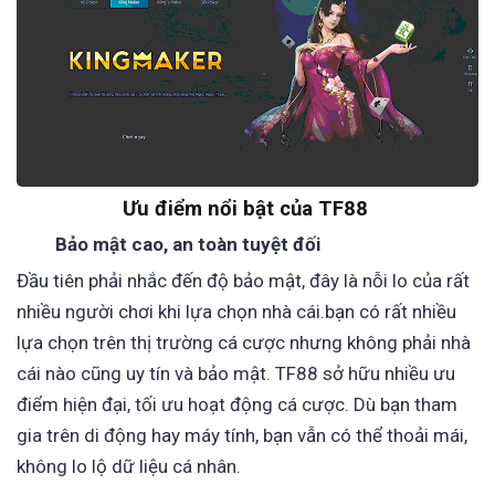
Ưu điểm nổi bật của TF88
Bảo mật cao, an toàn tuyệt đối
Đầu tiên phải nhắc đến độ bảo mật, đây là nỗi lo của rất
nhiều người chơi khi lựa chọn nhà cái.bạn có rất nhiều
lựa chọn trên thị trường cá cược nhưng không phải nhà
cái nào cũng uy tín và bảo mật. TF88 sở hữu nhiều ưu
điểm hiện đại, tối ưu hoạt động cá cược. Dù bạn tham
gia trên di động hay máy tính, bạn vẫn có thể thoải mái,
không lo lộ dữ liệu cá nhân.