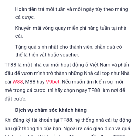
Hoàn tiền trả mỗi tuần và mỗi ngày tùy theo mảng
cá cược.
Khuyến mãi vòng quay miễn phí hàng tuần tại nhà
cái.
Tặng quà sinh nhật cho thành viên, phần quà có
thể là hiện vật hoặc voucher.
TF88 là một nhà cái mới hoạt động ở Việt Nam và phấn
đấu để vươn mình trở thành những Nhà cái top như Nhà
cái
W88
, M88 hay
V9bet
. Nếu muốn tìm kiếm sự mới
mẻ trong cá cược thì hãy chọn ngay TF88 làm nơi để
đặt cược.!
Dịch vụ chăm sóc khách hàng
Khi đăng ký tài khoản tại TF88, hệ thống nhà cái tự động
lưu giữ thông tin của bạn. Ngoài ra các giao dịch và quá