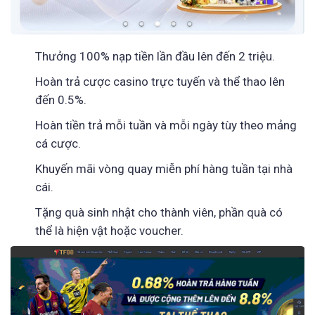
Thưởng 100% nạp tiền lần đầu lên đến 2 triệu.
Hoàn trả cược casino trực tuyến và thể thao lên
đến 0.5%.
Hoàn tiền trả mỗi tuần và mỗi ngày tùy theo mảng
cá cược.
Khuyến mãi vòng quay miễn phí hàng tuần tại nhà
cái.
Tặng quà sinh nhật cho thành viên, phần quà có
thể là hiện vật hoặc voucher.