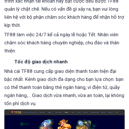
trình xác nhận tài khoản hay đặt cược đều được TF88
quản lý chặt chẽ. Nếu có vấn đề gì xảy ra, bạn vui lòng
liên hệ với bộ phận chăm sóc khách hàng để nhận hỗ trợ
kịp thời.
TF88 làm việc 24/7 kể cả ngày lễ hoặc Tết. Nhân viên
chăm sóc khách hàng chuyên nghiệp, chu đáo và thân
thiện.
Tốc độ giao dịch nhanh
Nhà cái TF88 cung cấp giao diện thanh toán hiện đại
bậc nhất. Kênh giao dịch đa dạng cho bạn lựa chọn: bạn
có thể thanh toán bằng thẻ ngân hàng, ví điện tử, quầy
ngân hàng,… Giao dịch vừa nhanh, vừa an toàn, lại không
tốn phí dịch vụ.