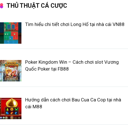
THỦ THUẬT CÁ CƯỢC
Tìm hiểu chi tiết chơi Long Hổ tại nhà cái VN88
Poker Kingdom Win – Cách chơi slot Vương
Quốc Poker tại FB88
Hướng dẫn cách chơi Bau Cua Ca Cop tại nhà
cái M88