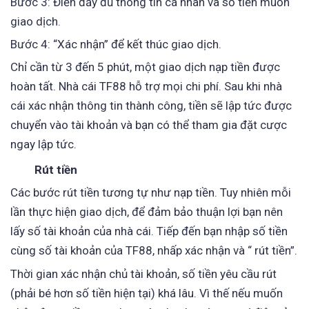
Bước 3: Điền đầy đủ thông tin cá nhân và số tiền muốn
giao dịch.
Bước 4: “Xác nhận” để kết thúc giao dịch.
Chỉ cần từ 3 đến 5 phút, một giao dịch nạp tiền được
hoàn tất. Nhà cái TF88 hỗ trợ mọi chi phí. Sau khi nhà
cái xác nhận thông tin thành công, tiền sẽ lập tức được
chuyển vào tài khoản và bạn có thể tham gia đặt cược
ngay lập tức.
Rút tiền
Các bước rút tiền tương tự như nạp tiền. Tuy nhiên mỗi
lần thực hiện giao dịch, để đảm bảo thuận lợi bạn nên
lấy số tài khoản của nhà cái. Tiếp đến bạn nhập số tiền
cùng số tài khoản của TF88, nhấp xác nhận và “ rút tiền”.
Thời gian xác nhận chủ tài khoản, số tiền yêu cầu rút
(phải bé hơn số tiền hiện tại) khá lâu. Vì thế nếu muốn