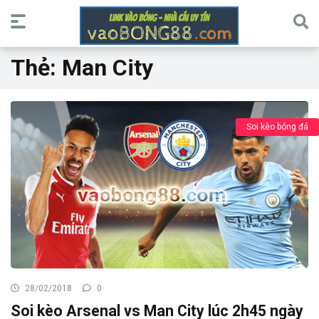
Thẻ:
Man City
Soi kèo bóng đá
28/02/2018
0
Soi kèo Arsenal vs Man City lúc 2h45 ngày