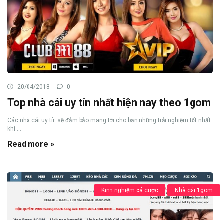
20/04/2018
0
Top nhà cái uy tín nhất hiện nay theo 1gom
Các nhà cái uy tín sẽ đảm bảo mang tới cho bạn những trải nghiệm tốt nhất
khi ...
Read more »
Kinh nghiệm cá cược
Nhà cái 1gom