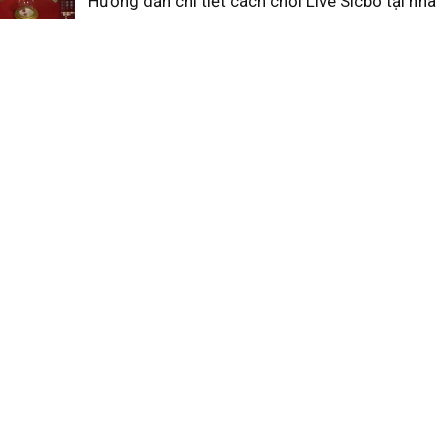
Hướng dẫn chi tiết cách chơi Live Sicbo tại nhà
cái Vn88
Hướng dẫn chơi slot Train to Seoul tại nhà cái
TF88
1gom - link vào bóng, vaobong mới nhất