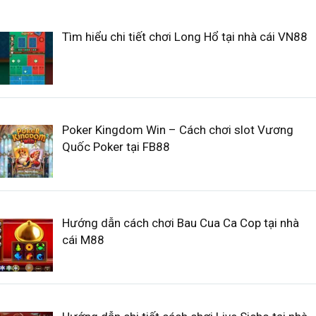
Tìm hiểu chi tiết chơi Long Hổ tại nhà cái VN88
Poker Kingdom Win – Cách chơi slot Vương
Quốc Poker tại FB88
Hướng dẫn cách chơi Bau Cua Ca Cop tại nhà
cái M88