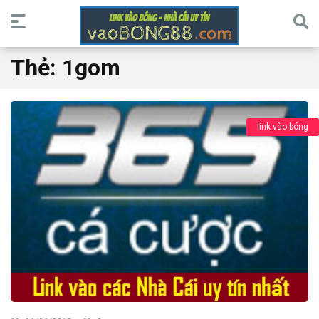
Thẻ:
1gom
link vào bóng