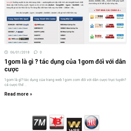
06/01/2018
0
1gom là gì ? tác dụng của 1gom đối với dân
cược
1gom là gì? tác dụng của trang web 1gom.com đối với dân cược trực tuyến?
cá cược thể ...
Read more »