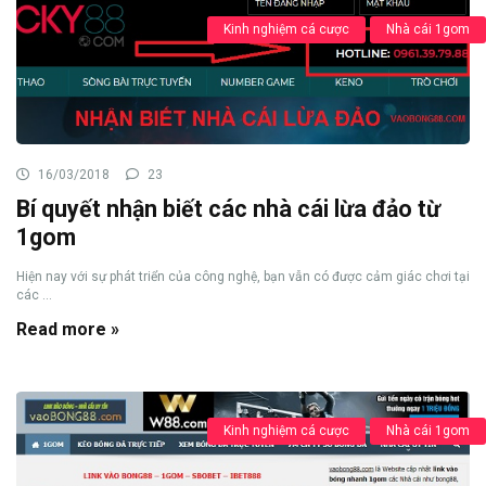
Kinh nghiệm cá cược
Nhà cái 1gom
16/03/2018
23
Bí quyết nhận biết các nhà cái lừa đảo từ
1gom
Hiện nay với sự phát triển của công nghệ, bạn vẫn có được cảm giác chơi tại
các ...
Read more »
Kinh nghiệm cá cược
Nhà cái 1gom