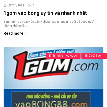
25/04/2018
0
1gom vào bóng uy tín và nhanh nhất
Bạn muốn truy cập vào các website của những nhà cái cá cược uy tín
nhưng không vào ...
Read more »
Kinh nghiệm cá cược
Nhà cái 1gom