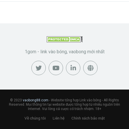
1gom - link vào bóng, vaobong mới nhất
© 2023
vaobong88.com
- Website tổng hợp Link vào bóng - All Rights
Reserved. Mọi thông tin tại website được tổng hợp từ nhiều nguồn trên
Internet. Vui lòng cá cược có trách nhiệm. 18+
Về chúng tôi
Liên hệ
Chính sách bảo mật