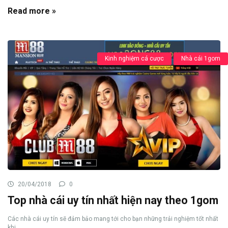
Read more »
Kinh nghiệm cá cược
Nhà cái 1gom
20/04/2018
0
Top nhà cái uy tín nhất hiện nay theo 1gom
Các nhà cái uy tín sẽ đảm bảo mang tới cho bạn những trải nghiệm tốt nhất
khi ...