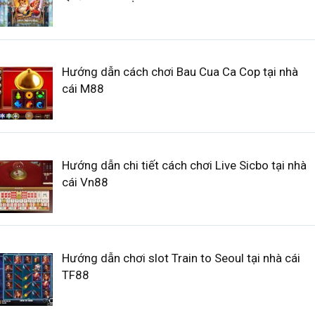
Hướng dẫn cách chơi Bau Cua Ca Cop tại nhà
cái M88
Hướng dẫn chi tiết cách chơi Live Sicbo tại nhà
cái Vn88
Hướng dẫn chơi slot Train to Seoul tại nhà cái
TF88