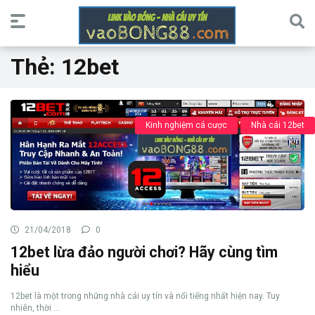
Thẻ:
12bet
Kinh nghiệm cá cược
Nhà cái 12bet
21/04/2018
0
12bet lừa đảo người chơi? Hãy cùng tìm
hiểu
12bet là một trong những nhà cái uy tín và nổi tiếng nhất hiện nay. Tuy
nhiên, thời ...