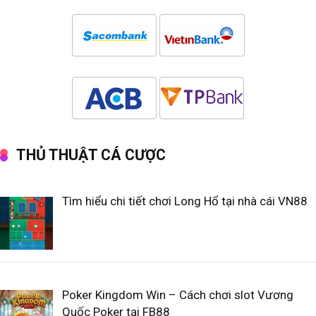
THỦ THUẬT CÁ CƯỢC
Tìm hiểu chi tiết chơi Long Hổ tại nhà cái VN88
Poker Kingdom Win – Cách chơi slot Vương
Quốc Poker tại FB88