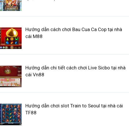
Hướng dẫn cách chơi Bau Cua Ca Cop tại nhà
cái M88
Hướng dẫn chi tiết cách chơi Live Sicbo tại nhà
cái Vn88
Hướng dẫn chơi slot Train to Seoul tại nhà cái
TF88