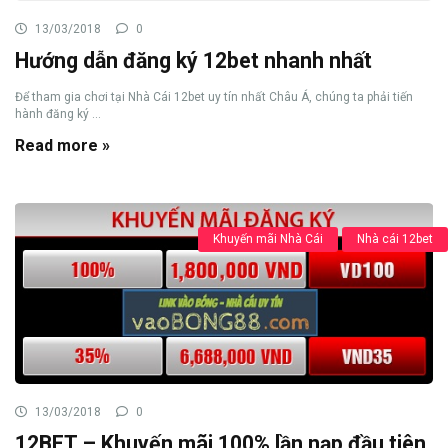
13/03/2018
0
Hướng dẫn đăng ký 12bet nhanh nhất
Để tham gia chơi tại Nhà Cái 12bet uy tín nhất Châu Á, chúng ta phải tiến
hành đăng ký ...
Read more »
Khuyến mãi Nhà Cái
Nhà cái 12bet
13/03/2018
0
12BET – Khuyến mãi 100% lần nạp đầu tiên