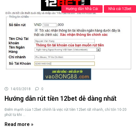
Hướng dẫn Nhà Cái
Nhà cái 12bet
14/03/2018
0
Hướng dẫn rút tiền 12bet dễ dàng nhất
Điểm mạnh của 12bet chính là việc rút tiền 12bet rất nhanh, chỉ tốn 10-20
phút từ khi ...
Read more »