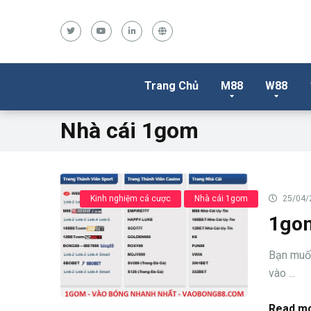
Trang Chủ
M88
W88
Nhà cái 1gom
Kinh nghiệm cá cược
Nhà cái 1gom
25/04/
1gom
Bạn muốn
vào ...
Read mo