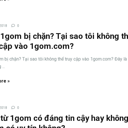
2018
0
 1gom bị chặn? Tại sao tôi không t
 cập vào 1gom.com?
m bị chặn? Tại sao tôi không thể truy cập vào 1gom.com? Đây là
 ...
re »
2018
0
 từ 1gom có đáng tin cậy hay khôn