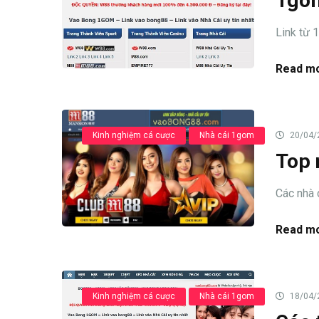
1gom
Link từ 
Read mo
Kinh nghiệm cá cược
Nhà cái 1gom
20/04/
Top 
Các nhà 
Read mo
Kinh nghiệm cá cược
Nhà cái 1gom
18/04/