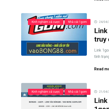
Kinh nghiệm cá cược
Nhà cái 1gom
24/04/
Link
truy
Link 1go
tình trạng
Read mo
Kinh nghiệm cá cược
Nhà cái 1gom
21/04/
Link