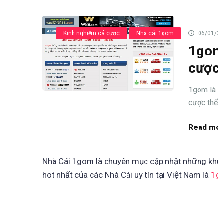
Kinh nghiệm cá cược
Nhà cái 1gom
06/01/
1gom
cượ
1gom là 
cược thể .
Read mo
Nhà Cái 1gom là chuyên mục cập nhật những khuy
hot nhất của các Nhà Cái uy tín tại Việt Nam là
1