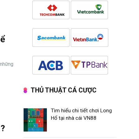
hể
 những
THỦ THUẬT CÁ CƯỢC
Tìm hiểu chi tiết chơi Long
Hổ tại nhà cái VN88
g?