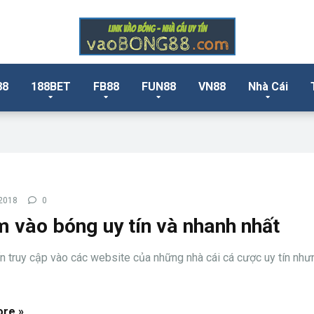
88
188BET
FB88
FUN88
VN88
Nhà Cái
2018
0
 vào bóng uy tín và nhanh nhất
 truy cập vào các website của những nhà cái cá cược uy tín nh
re »