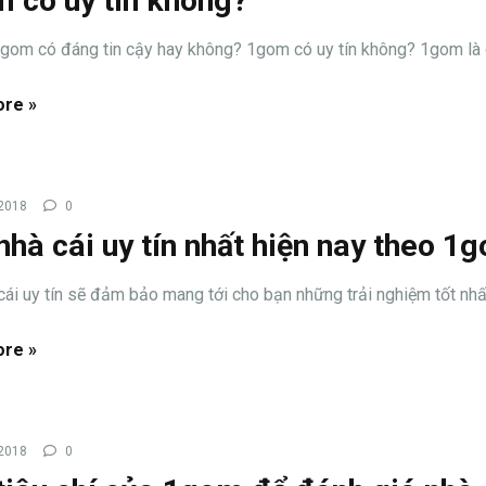
 có uy tín không?
1gom có đáng tin cậy hay không? 1gom có uy tín không? 1gom là gì?
re »
2018
0
nhà cái uy tín nhất hiện nay theo 1
cái uy tín sẽ đảm bảo mang tới cho bạn những trải nghiệm tốt nhất 
re »
2018
0