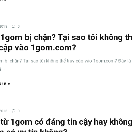
2018
0
 1gom bị chặn? Tại sao tôi không t
 cập vào 1gom.com?
m bị chặn? Tại sao tôi không thể truy cập vào 1gom.com? Đây là
 ...
re »
2018
0
 từ 1gom có đáng tin cậy hay khôn