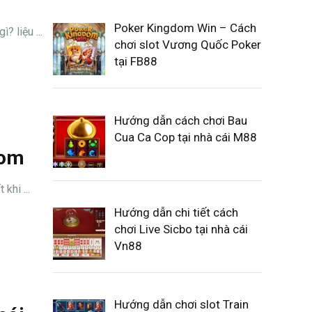
Poker Kingdom Win – Cách
 liệu ...
chơi slot Vương Quốc Poker
tại FB88
Hướng dẫn cách chơi Bau
Cua Ca Cop tại nhà cái M88
gom
khi ...
Hướng dẫn chi tiết cách
chơi Live Sicbo tại nhà cái
Vn88
Hướng dẫn chơi slot Train