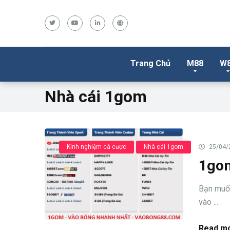
Trang Chủ
M88
W
Nhà cái 1gom
Kinh nghiệm cá cược
Nhà cái 1gom
25/04/
1gom
Bạn muốn
vào ...
Read mo