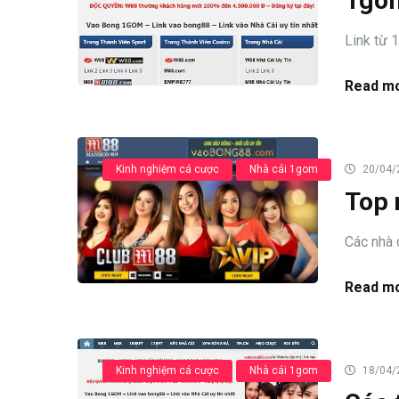
1gom
Link từ 
Read mo
Kinh nghiệm cá cược
Nhà cái 1gom
20/04/
Top 
Các nhà 
Read mo
Kinh nghiệm cá cược
Nhà cái 1gom
18/04/