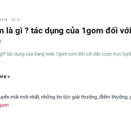
2018
0
 là gì ? tác dụng của 1gom đối vớ
c
gì? tác dụng của trang web 1gom.com đối với dân cược trực tuyế
..
re »
ến mãi mới nhất, những tin tức giải thưởng, điểm thưởng, g
gom