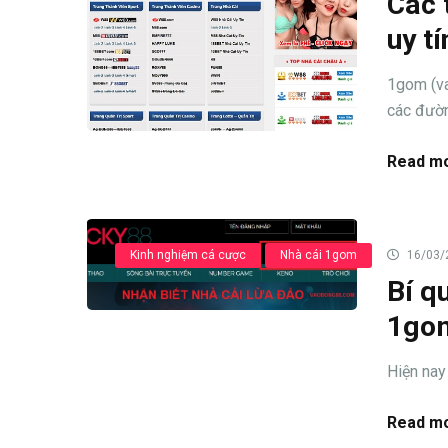
Các 
uy tí
1gom (va
các đường
Read mo
Kinh nghiệm cá cược
Nhà cái 1gom
16/03/
Bí q
1go
Hiện nay
Read mo