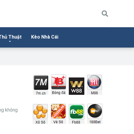
Thủ Thuật
Kèo Nhà Cái
ưng không