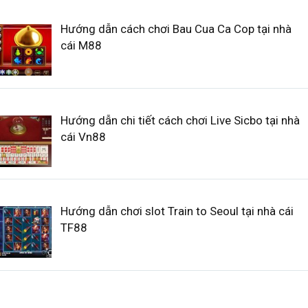
Hướng dẫn cách chơi Bau Cua Ca Cop tại nhà
cái M88
Hướng dẫn chi tiết cách chơi Live Sicbo tại nhà
cái Vn88
Hướng dẫn chơi slot Train to Seoul tại nhà cái
TF88