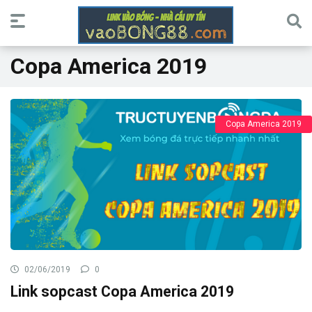
Copa America 2019
Copa America 2019
02/06/2019
0
Link sopcast Copa America 2019