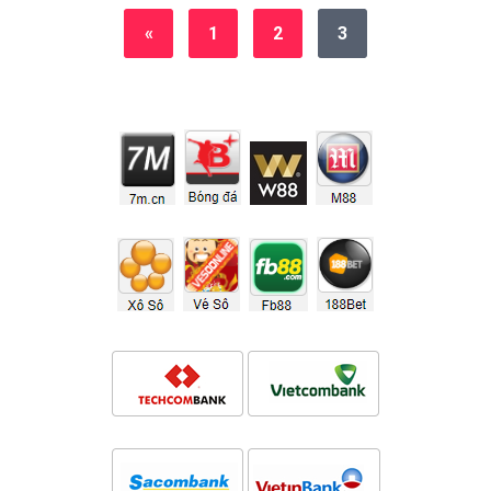
«
1
2
3