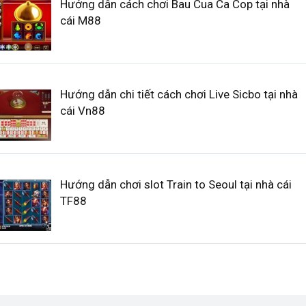
Hướng dẫn cách chơi Bau Cua Ca Cop tại nhà
cái M88
Hướng dẫn chi tiết cách chơi Live Sicbo tại nhà
cái Vn88
Hướng dẫn chơi slot Train to Seoul tại nhà cái
TF88