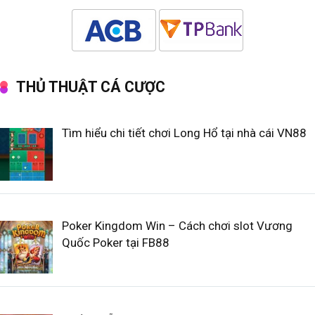
THỦ THUẬT CÁ CƯỢC
Tìm hiểu chi tiết chơi Long Hổ tại nhà cái VN88
Poker Kingdom Win – Cách chơi slot Vương
Quốc Poker tại FB88