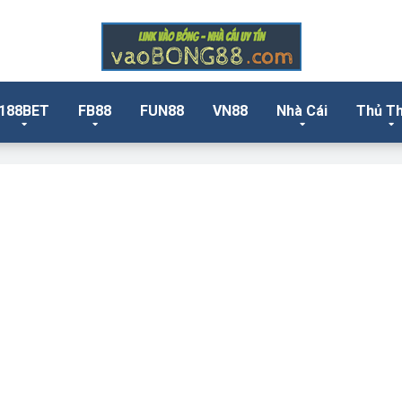
188BET
FB88
FUN88
VN88
Nhà Cái
Thủ T