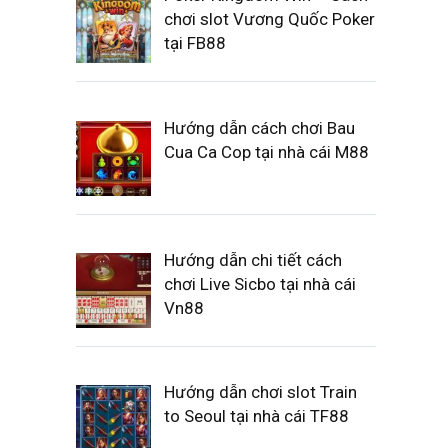
chơi slot Vương Quốc Poker
tại FB88
Hướng dẫn cách chơi Bau
Cua Ca Cop tại nhà cái M88
Hướng dẫn chi tiết cách
chơi Live Sicbo tại nhà cái
Vn88
Hướng dẫn chơi slot Train
to Seoul tại nhà cái TF88